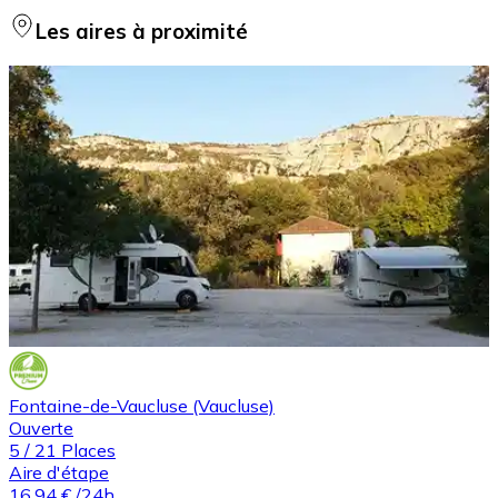
Les aires à proximité
Fontaine-de-Vaucluse (Vaucluse)
Ouverte
5
/
21
Places
Aire d'étape
16,94 €
/24h