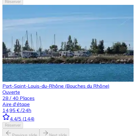
Réserver
Port-Saint-Louis-du-Rhône (Bouches du Rhône)
Ouverte
28
/
40
Places
Aire d'étape
14,95 €
/24h
4.4
/5
(
144
)
Réserver
Previous slide
Next slide