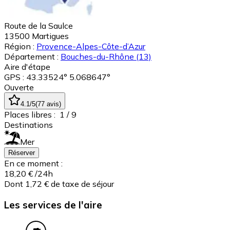
Route de la Saulce
13500
Martigues
Région :
Provence-Alpes-Côte-d’Azur
Département :
Bouches-du-Rhône
(13)
Aire d'étape
GPS : 43.33524° 5.068647°
Ouverte
4.1
/5
(
77
avis
)
Places libres :
1
/ 9
Destinations
Mer
Réserver
En ce moment :
18,20 €
/24h
Dont 1,72 € de taxe de séjour
Les services de l'aire