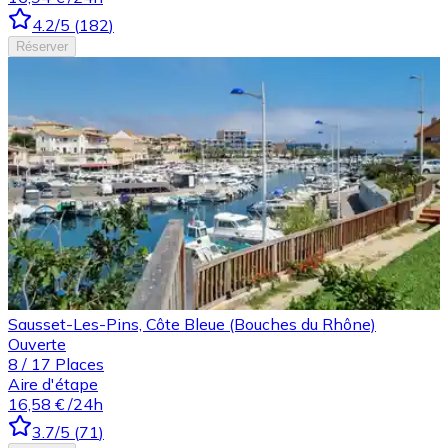
4.2
/5
(
182
)
Réserver
Sausset-Les-Pins, Côte Bleue (Bouches du Rhône)
Ouverte
8
/
17
Places
Aire d'étape
16,58 €
/24h
3.7
/5
(
71
)