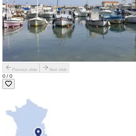
Previous slide
Next slide
0
/
0