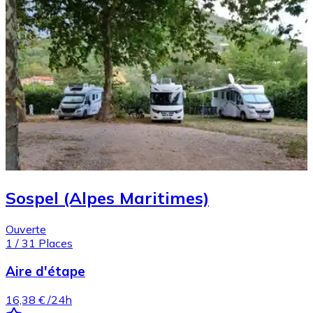
Sospel (Alpes Maritimes)
Ouverte
1
/
31
Places
Aire d'étape
16,38 €
/24h