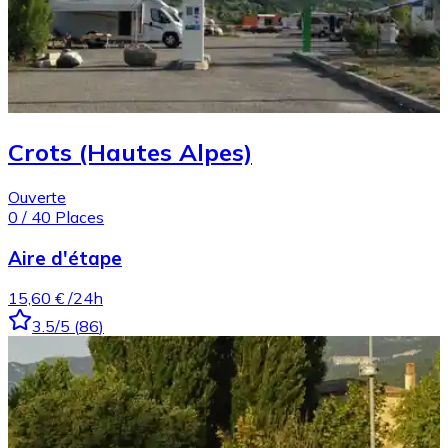
Crots (Hautes Alpes)
Ouverte
0
/
40
Places
Aire d'étape
15,60 €
/24h
3.5
/5
(
86
)