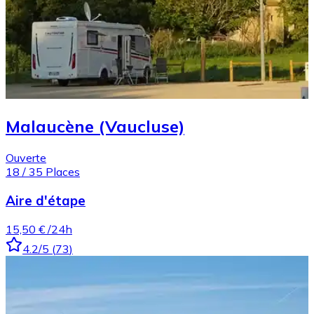
Malaucène (Vaucluse)
Ouverte
18
/
35
Places
Aire d'étape
15,50 €
/24h
4.2
/5
(
73
)