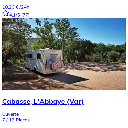
18,20 €
/24h
4.1
/5
(
77
)
Cabasse, L'Abbaye (Var)
Ouverte
7
/
12
Places