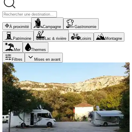
À proximité
Campagne
Gastronomie
Patrimoine
Lac & rivière
Loisirs
Montagne
Mer
Thermes
Filtres
Mises en avant