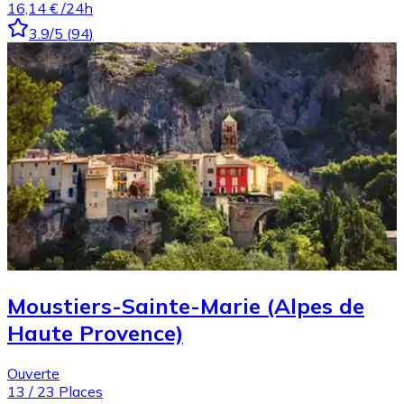
16,14 €
/24h
3.9
/5
(
94
)
Moustiers-Sainte-Marie (Alpes de
Haute Provence)
Ouverte
13
/
23
Places