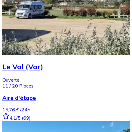
Le Val (Var)
Ouverte
11
/
20
Places
Aire d'étape
15,76 €
/24h
4.1
/5
(
69
)