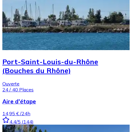
Port-Saint-Louis-du-Rhône
(Bouches du Rhône)
Ouverte
24
/
40
Places
Aire d'étape
14,95 €
/24h
4.4
/5
(
144
)