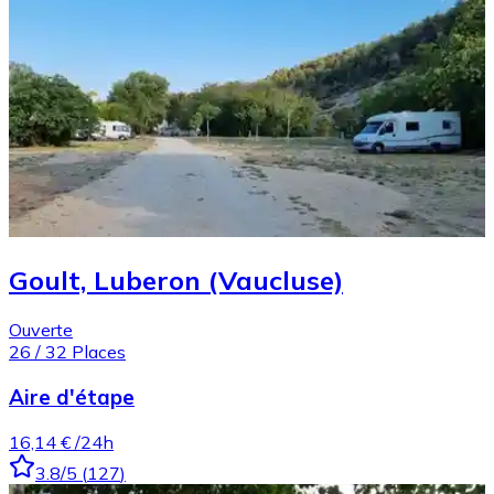
Goult, Luberon (Vaucluse)
Ouverte
26
/
32
Places
Aire d'étape
16,14 €
/24h
3.8
/5
(
127
)