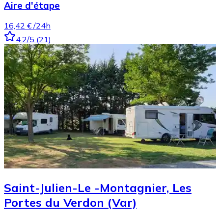
Aire d'étape
16,42 €
/24h
4.2
/5
(
21
)
Saint-Julien-Le -Montagnier, Les
Portes du Verdon (Var)