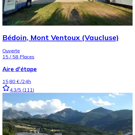
Bédoin, Mont Ventoux (Vaucluse)
Ouverte
15
/
58
Places
Aire d'étape
15,80 €
/24h
4.3
/5
(
111
)