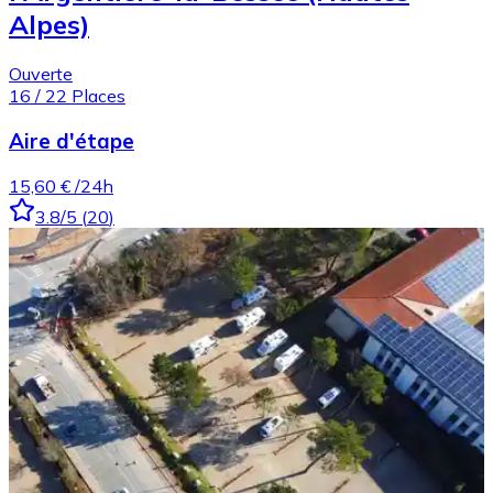
Alpes)
Ouverte
16
/
22
Places
Aire d'étape
15,60 €
/24h
3.8
/5
(
20
)