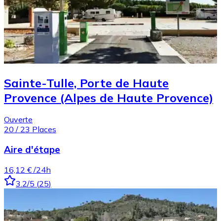
Sainte-Tulle, Porte de Haute
Provence (Alpes de Haute Provence)
Ouverte
20
/
23
Places
Aire d'étape
16,12 €
/24h
3.2
/5
(
25
)