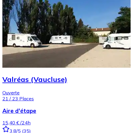
Valréas (Vaucluse)
Ouverte
21
/
23
Places
Aire d'étape
15,40 €
/24h
3.8
/5
(
35
)