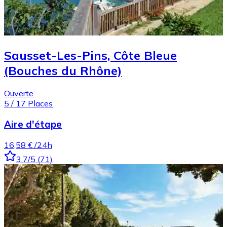
Sausset-Les-Pins, Côte Bleue
(Bouches du Rhône)
Ouverte
5
/
17
Places
Aire d'étape
16,58 €
/24h
3.7
/5
(
71
)