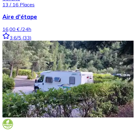
13
/
16
Places
Aire d'étape
16,00 €
/24h
3.6
/5
(
33
)