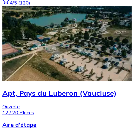
4
/5
(
120
)
Apt, Pays du Luberon (Vaucluse)
Ouverte
12
/
20
Places
Aire d'étape