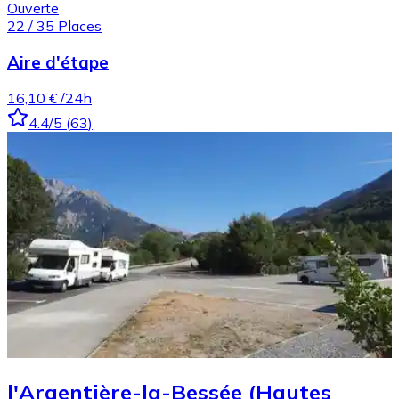
Ouverte
22
/
35
Places
Aire d'étape
16,10 €
/24h
4.4
/5
(
63
)
l'Argentière-la-Bessée (Hautes