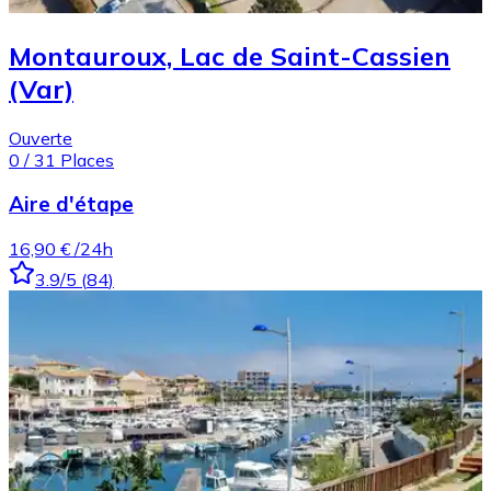
Montauroux, Lac de Saint-Cassien
(Var)
Ouverte
0
/
31
Places
Aire d'étape
16,90 €
/24h
3.9
/5
(
84
)