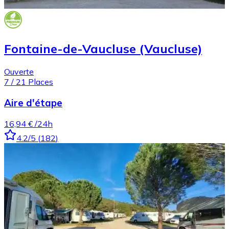
Fontaine-de-Vaucluse (Vaucluse)
Ouverte
7
/
21
Places
Aire d'étape
16,94 €
/24h
4.2
/5
(
182
)