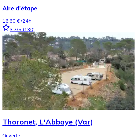
Aire d'étape
16,60 €
/24h
3.7
/5
(
130
)
Thoronet, L'Abbaye (Var)
Ouverte