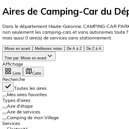
Aires de Camping-Car du Dé
Dans le département Haute-Garonne, CAMPING-CAR PARK prop
non seulement les camping-cars et vans autonomes toute l'a
mais aussi 0 aire(s) de services sans stationnement.
Mises en avant
Meilleures notes
De A à Z
De Z à A
Trier par
:
Mises en avant
Affichage
Liste
Carte
Recherche
Toutes les aires
Mes aires favorites
Types d'aires
Aire d'étape
Aire de services
Camping de mon Village
Services
Electricité