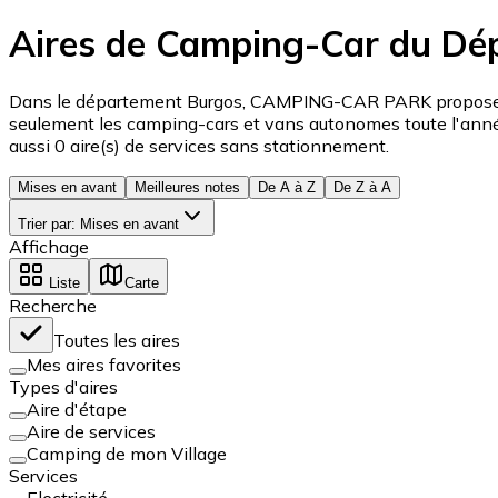
Aires de Camping-Car du Dé
Dans le département Burgos, CAMPING-CAR PARK propose 1 a
seulement les camping-cars et vans autonomes toute l'année
aussi 0 aire(s) de services sans stationnement.
Mises en avant
Meilleures notes
De A à Z
De Z à A
Trier par
:
Mises en avant
Affichage
Liste
Carte
Recherche
Toutes les aires
Mes aires favorites
Types d'aires
Aire d'étape
Aire de services
Camping de mon Village
Services
Electricité