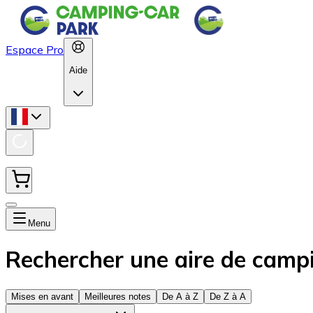
Espace Pro
Aide
Menu
Rechercher une aire de camp
Mises en avant
Meilleures notes
De A à Z
De Z à A