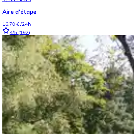
Aire d'étape
16,70 €
/24h
4
/5
(
192
)