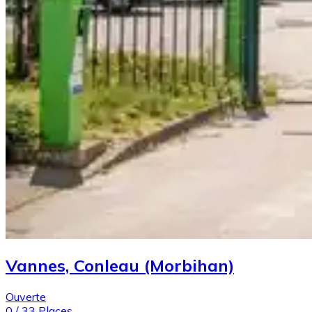
Vannes, Conleau (Morbihan)
Ouverte
0
/
33
Places