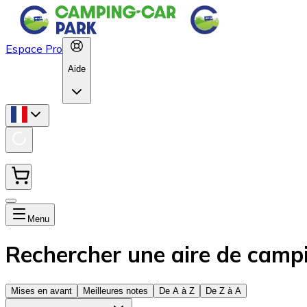
Espace Pro
Aide
Menu
Rechercher une aire de camp
Mises en avant
Meilleures notes
De A à Z
De Z à A