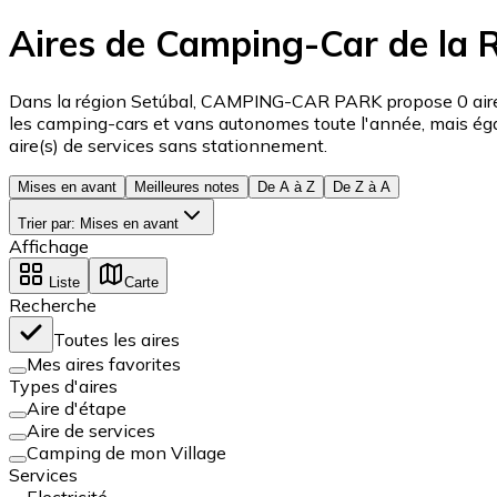
Aires de Camping-Car de la 
Dans la région Setúbal, CAMPING-CAR PARK propose 0 aire(
les camping-cars et vans autonomes toute l'année, mais égal
aire(s) de services sans stationnement.
Mises en avant
Meilleures notes
De A à Z
De Z à A
Trier par
:
Mises en avant
Affichage
Liste
Carte
Recherche
Toutes les aires
Mes aires favorites
Types d'aires
Aire d'étape
Aire de services
Camping de mon Village
Services
Electricité