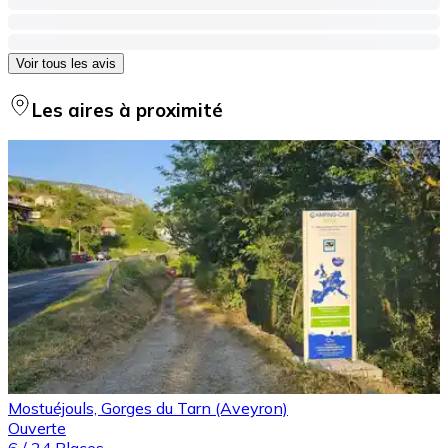
Voir tous les avis
Les aires à proximité
Mostuéjouls, Gorges du Tarn (Aveyron)
Ouverte
6
/
24
Places