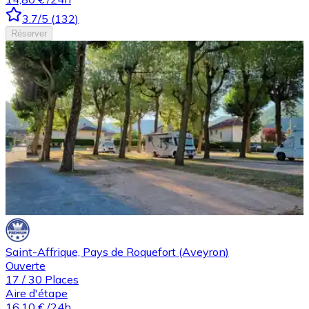
3.7
/5
(
132
)
Réserver
Saint-Affrique, Pays de Roquefort (Aveyron)
Ouverte
17
/
30
Places
Aire d'étape
16,10 €
/24h