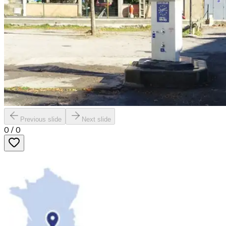
Previous slide
Next slide
0
/
0