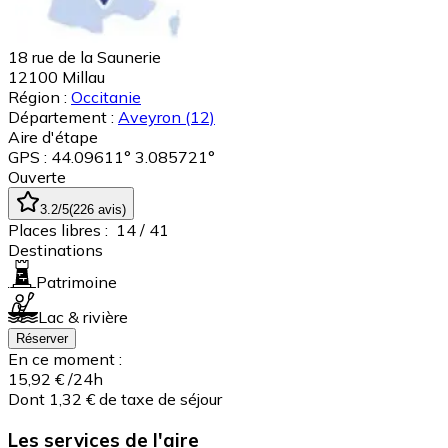
18 rue de la Saunerie
12100
Millau
Région :
Occitanie
Département :
Aveyron
(12)
Aire d'étape
GPS : 44.09611° 3.085721°
Ouverte
3.2
/5
(
226
avis
)
Places libres :
14
/ 41
Destinations
Patrimoine
Lac & rivière
Réserver
En ce moment :
15,92 €
/24h
Dont 1,32 € de taxe de séjour
Les services de l'aire