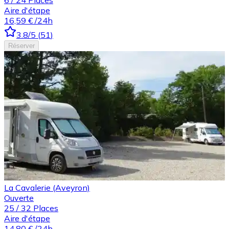
Aire d'étape
16,59 €
/24h
3.8
/5
(
51
)
Réserver
La Cavalerie (Aveyron)
Ouverte
25
/
32
Places
Aire d'étape
14,80 €
/24h