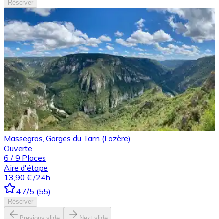
Réserver
Massegros, Gorges du Tarn (Lozère)
Ouverte
6
/
9
Places
Aire d'étape
13,90 €
/24h
4.7
/5
(
55
)
Réserver
Previous slide
Next slide