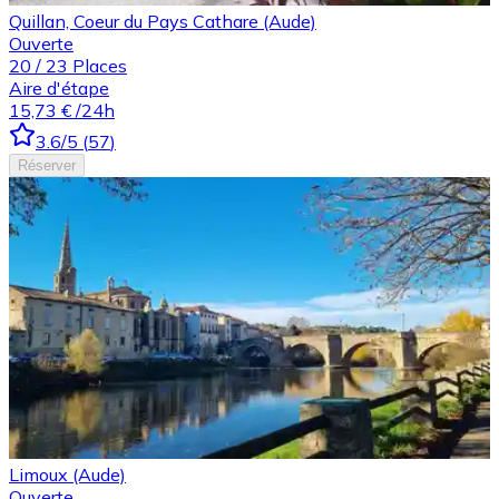
Quillan, Coeur du Pays Cathare (Aude)
Ouverte
20
/
23
Places
Aire d'étape
15,73 €
/24h
3.6
/5
(
57
)
Réserver
Limoux (Aude)
Ouverte