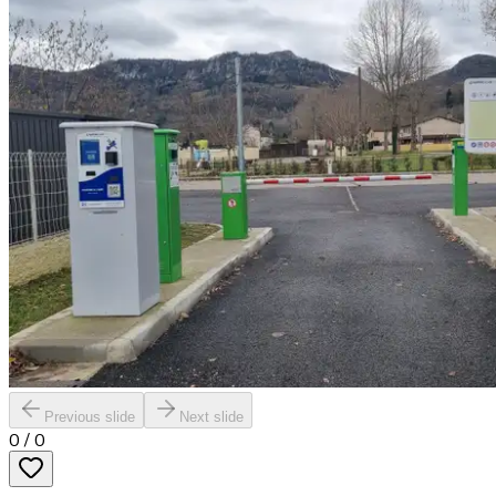
Previous slide
Next slide
0
/
0