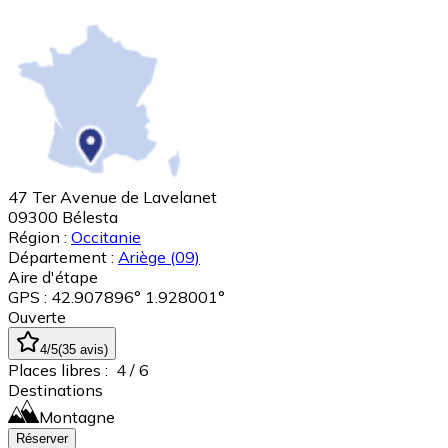
47 Ter Avenue de Lavelanet
09300
Bélesta
Région :
Occitanie
Département :
Ariège
(09)
Aire d'étape
GPS : 42.907896° 1.928001°
Ouverte
4
/5
(
35
avis
)
Places libres :
4
/ 6
Destinations
Montagne
Réserver