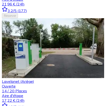
21,96 €
/24h
3.2
/5
(
177
)
Réserver
Lavelanet (Ariège)
Ouverte
14
/
20
Places
Aire d'étape
17,22 €
/24h