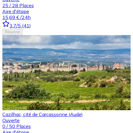
25
/
28
Places
Aire d'étape
15,69 €
/24h
3.7
/5
(
41
)
Réserver
Cazilhac, cité de Carcassonne (Aude)
Ouverte
0
/
50
Places
Aire d'étape