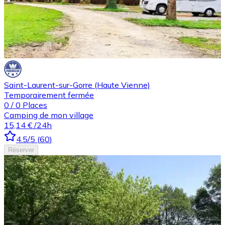
Saint-Laurent-sur-Gorre (Haute Vienne)
Temporairement fermée
0
/
0
Places
Camping de mon village
15,14 €
/24h
4.5
/5
(
60
)
Réserver