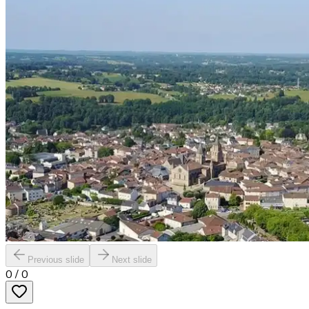
Previous slide
Next slide
0
/
0