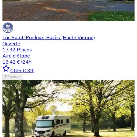
Lac Saint-Pardoux, Razès (Haute Vienne)
Ouverte
1
/
32
Places
Aire d'étape
16,42 €
/24h
4.6
/5
(
139
)
Réserver