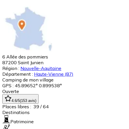
6 Allée des pommiers
87200
Saint Junien
Région :
Nouvelle-Aquitaine
Département :
Haute-Vienne
(87)
Camping de mon village
GPS : 45.89652° 0.899538°
Ouverte
4.6
/5
(
153
avis
)
Places libres :
39
/ 64
Destinations
Patrimoine