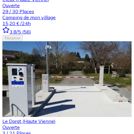
Ouverte
29
/
30
Places
Camping de mon village
15,20 €
/24h
3.8
/5
(
56
)
Réserver
Le Dorat (Haute Vienne)
Ouverte
3
/
21
Places