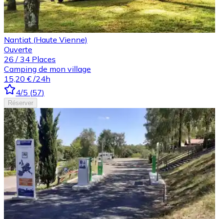
Nantiat (Haute Vienne)
Ouverte
26
/
34
Places
Camping de mon village
15,20 €
/24h
4
/5
(
57
)
Réserver