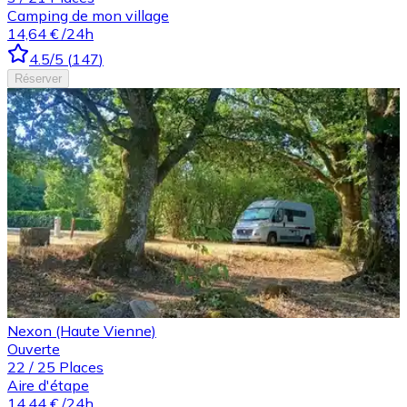
Camping de mon village
14,64 €
/24h
4.5
/5
(
147
)
Réserver
Nexon (Haute Vienne)
Ouverte
22
/
25
Places
Aire d'étape
14,44 €
/24h