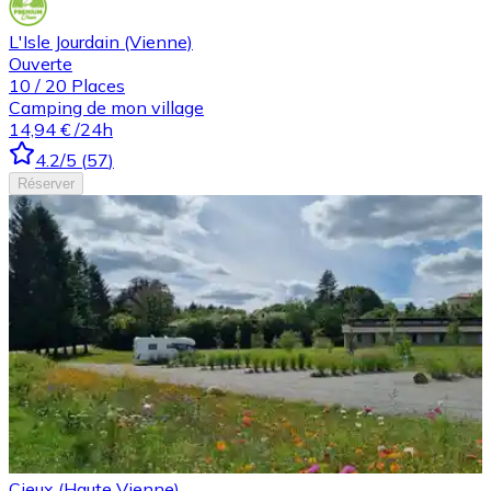
L'Isle Jourdain (Vienne)
Ouverte
10
/
20
Places
Camping de mon village
14,94 €
/24h
4.2
/5
(
57
)
Réserver
Cieux (Haute Vienne)