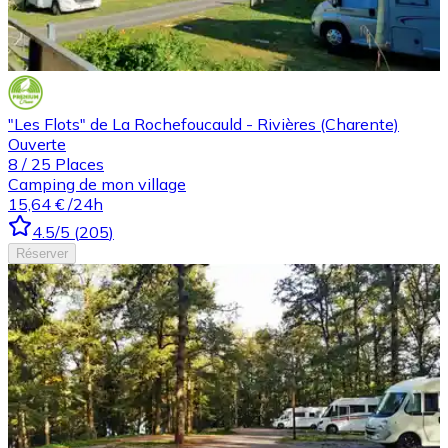
"Les Flots" de La Rochefoucauld - Rivières (Charente)
Ouverte
8
/
25
Places
Camping de mon village
15,64 €
/24h
4.5
/5
(
205
)
Réserver