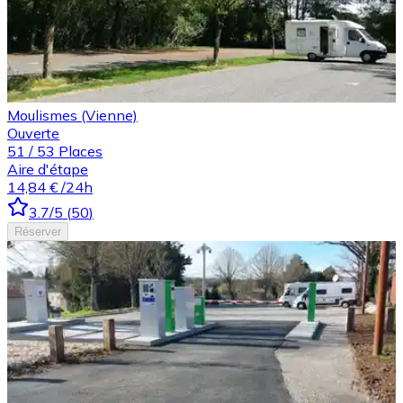
Moulismes (Vienne)
Ouverte
51
/
53
Places
Aire d'étape
14,84 €
/24h
3.7
/5
(
50
)
Réserver