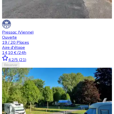
Pressac (Vienne)
Ouverte
19
/
20
Places
Aire d'étape
14,10 €
/24h
4.2
/5
(
21
)
Réserver