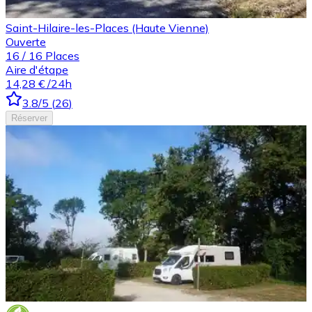
Saint-Hilaire-les-Places (Haute Vienne)
Ouverte
16
/
16
Places
Aire d'étape
14,28 €
/24h
3.8
/5
(
26
)
Réserver