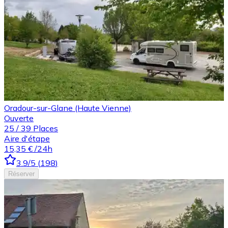
Oradour-sur-Glane (Haute Vienne)
Ouverte
25
/
39
Places
Aire d'étape
15,35 €
/24h
3.9
/5
(
198
)
Réserver