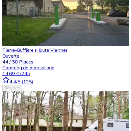
Pierre-Buffière (Haute Vienne)
Ouverte
44
/
58
Places
Camping de mon village
14,69 €
/24h
4.4
/5
(
135
)
Réserver