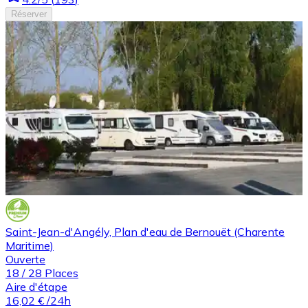
Réserver
Saint-Jean-d'Angély, Plan d'eau de Bernouët (Charente
Maritime)
Ouverte
18
/
28
Places
Aire d'étape
16,02 €
/24h