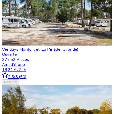
Vendays Montalivet, La Pinède (Gironde)
Ouverte
27
/
52
Places
Aire d'étape
18,21 €
/24h
3.5
/5
(
50
)
Réserver