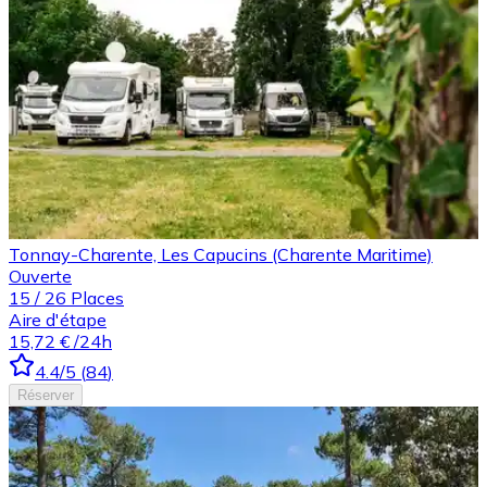
Tonnay-Charente, Les Capucins (Charente Maritime)
Ouverte
15
/
26
Places
Aire d'étape
15,72 €
/24h
4.4
/5
(
84
)
Réserver