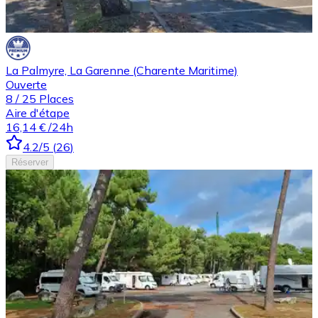
La Palmyre, La Garenne (Charente Maritime)
Ouverte
8
/
25
Places
Aire d'étape
16,14 €
/24h
4.2
/5
(
26
)
Réserver