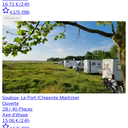
16,72 €
/24h
4.1
/5
(
98
)
Réserver
Soubise, Le Port (Charente Maritime)
Ouverte
28
/
40
Places
Aire d'étape
15,06 €
/24h