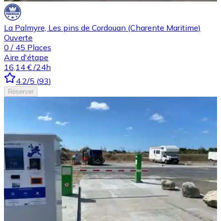
La Palmyre, Les pins de Cordouan (Charente Maritime)
Ouverte
0
/
45
Places
Aire d'étape
16,14 €
/24h
4.2
/5
(
93
)
Réserver