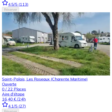
4.5
/5
(
113
)
Réserver
Saint-Palais, Les Roseaux (Charente Maritime)
Ouverte
0
/
22
Places
Aire d'étape
16,40 €
/24h
4.1
/5
(
27
)
Réserver