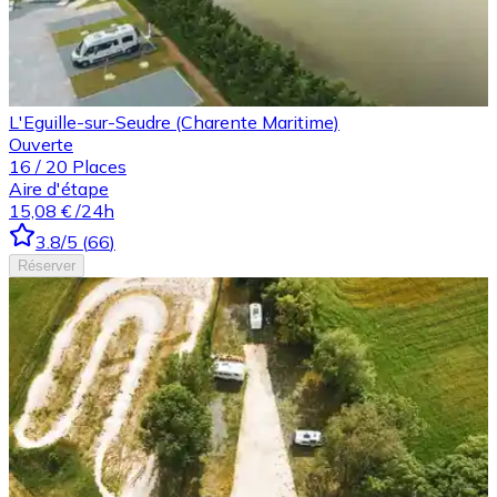
L'Eguille-sur-Seudre (Charente Maritime)
Ouverte
16
/
20
Places
Aire d'étape
15,08 €
/24h
3.8
/5
(
66
)
Réserver