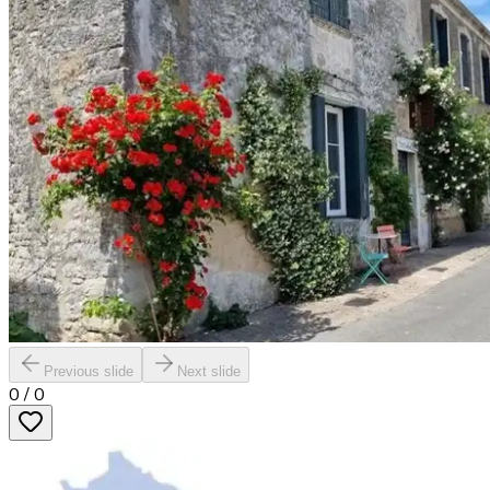
Previous slide
Next slide
0
/
0