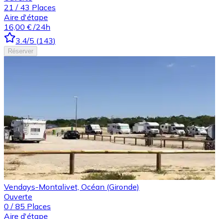
21
/
43
Places
Aire d'étape
16,00 €
/24h
3.4
/5
(
143
)
Réserver
Vendays-Montalivet, Océan (Gironde)
Ouverte
0
/
85
Places
Aire d'étape