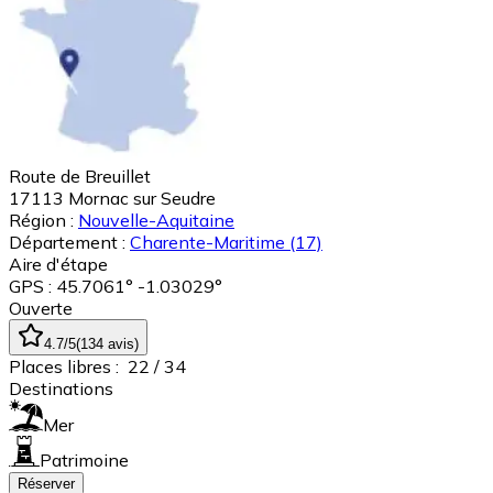
Route de Breuillet
17113
Mornac sur Seudre
Région :
Nouvelle-Aquitaine
Département :
Charente-Maritime
(17)
Aire d'étape
GPS : 45.7061° -1.03029°
Ouverte
4.7
/5
(
134
avis
)
Places libres :
22
/ 34
Destinations
Mer
Patrimoine
Réserver