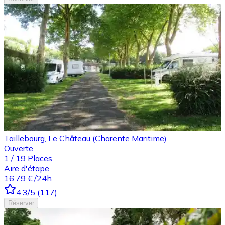
Taillebourg, Le Château (Charente Maritime)
Ouverte
1
/
19
Places
Aire d'étape
16,79 €
/24h
4.3
/5
(
117
)
Réserver