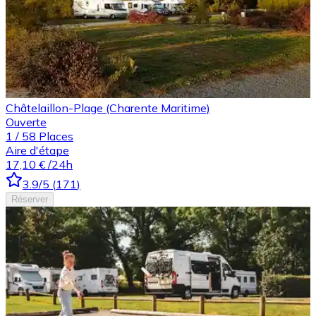
Châtelaillon-Plage (Charente Maritime)
Ouverte
1
/
58
Places
Aire d'étape
17,10 €
/24h
3.9
/5
(
171
)
Réserver