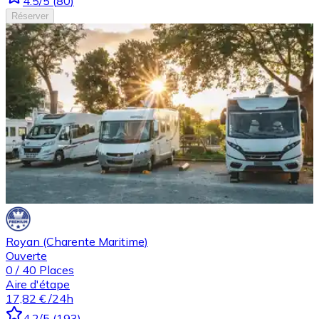
4.5
/5
(
80
)
Réserver
Royan (Charente Maritime)
Ouverte
0
/
40
Places
Aire d'étape
17,82 €
/24h
4.2
/5
(
193
)