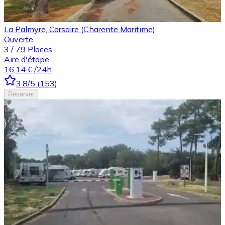
La Palmyre, Corsaire (Charente Maritime)
Ouverte
3
/
79
Places
Aire d'étape
16,14 €
/24h
3.8
/5
(
153
)
Réserver