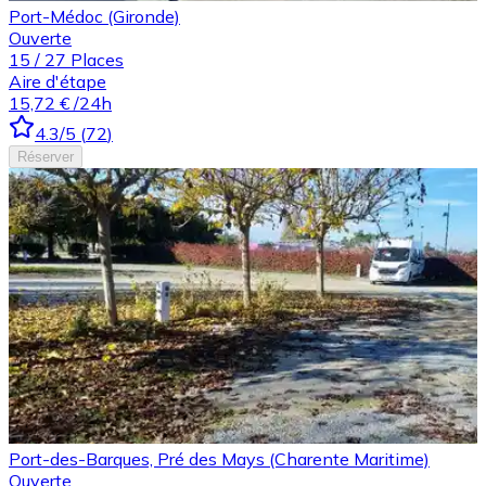
Port-Médoc (Gironde)
Ouverte
15
/
27
Places
Aire d'étape
15,72 €
/24h
4.3
/5
(
72
)
Réserver
Port-des-Barques, Pré des Mays (Charente Maritime)
Ouverte