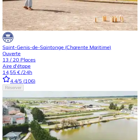
Saint-Genis-de-Saintonge (Charente Maritime)
Ouverte
13
/
20
Places
Aire d'étape
14,55 €
/24h
4.4
/5
(
106
)
Réserver