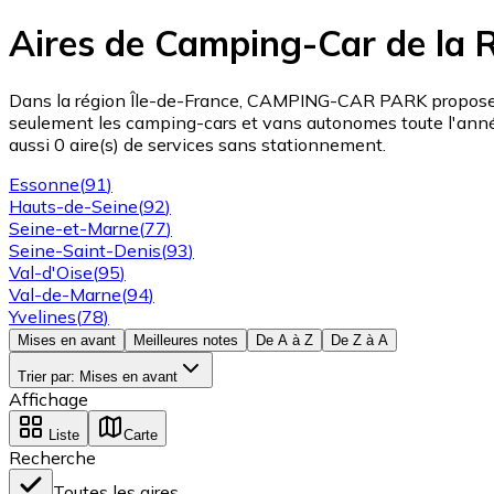
Aires de Camping-Car de la R
Dans la région Île-de-France, CAMPING-CAR PARK propose 3 
seulement les camping-cars et vans autonomes toute l'année
aussi 0 aire(s) de services sans stationnement.
Essonne
(
91
)
Hauts-de-Seine
(
92
)
Seine-et-Marne
(
77
)
Seine-Saint-Denis
(
93
)
Val-d'Oise
(
95
)
Val-de-Marne
(
94
)
Yvelines
(
78
)
Mises en avant
Meilleures notes
De A à Z
De Z à A
Trier par
:
Mises en avant
Affichage
Liste
Carte
Recherche
Toutes les aires