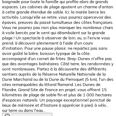
baignade pour toute la famille qui profite alors de grands
espaces. Les cabines de plage ajoutent un charme d'antan
à cette grande étendue de sable. Ici, la marée berce les
activités. Lorsqu'elle se retire, vous pourrez apercevoir des
épaves, preuves du passé tumultueux des côtes françaises.
Vous ne pourrez pas non plus manquer les nombreux chars
à voile bercés par le vent qui déambulent sur la grande
plage ! Un spectacle à observer de loin, ou, si l'envie vous
prend, à découvrir pleinement à l'aide d'un cours
d'initiation. Pour une pause plaisir, ne repartez pas sans
avoir goûté la bière, boisson typique de la côte,
accompagné d'un cornet de frites. Bray-Dunes n'offre pas
que des avantages balnéaires. Côté terre, les randonnées y
sont nombreuses. Partez à la découverte des différents
sentiers auprès de la Réserve Naturelle Nationale de la
Dune Marchand ou de la Dune du Perroquet (5 km), l'un des
sites remarquables du littoral flamand. Les Dunes de
Flandre, Grand Site de France en projet, vous offrent 15
kilomètres de plage de sable fin et plus de 1 000 hectares
d'espaces naturels. Un paysage exceptionnel ponctué de
lieux de mémoire et d'histoire à apprécier à pied, à vélo...
sur terre ou dans l'eau...