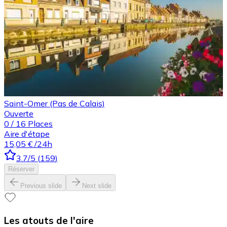
Saint-Omer (Pas de Calais)
Ouverte
0
/
16
Places
Aire d'étape
15,05 €
/24h
3.7
/5
(
159
)
Réserver
Previous slide
Next slide
Les atouts de l'aire