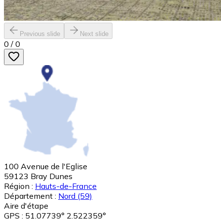
Previous slide
Next slide
0
/
0
100 Avenue de l'Eglise
59123
Bray Dunes
Région :
Hauts-de-France
Département :
Nord
(59)
Aire d'étape
GPS : 51.07739° 2.522359°