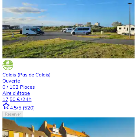
Calais (Pas de Calais)
Ouverte
0
/
102
Places
Aire d'étape
17,50 €
/24h
4.5
/5
(
520
)
Réserver