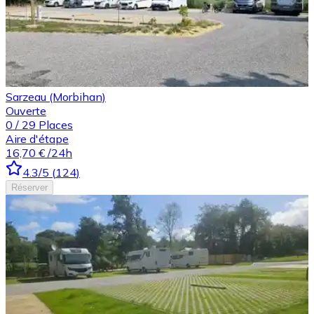
Sarzeau (Morbihan)
Ouverte
0
/
29
Places
Aire d'étape
16,70 €
/24h
4.3
/5
(
124
)
Réserver