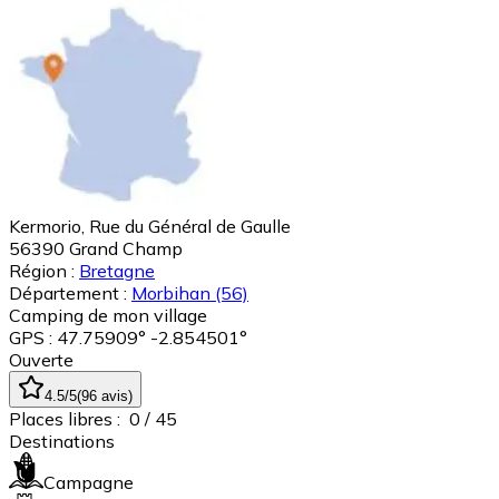
Kermorio, Rue du Général de Gaulle
56390
Grand Champ
Région :
Bretagne
Département :
Morbihan
(56)
Camping de mon village
GPS : 47.75909° -2.854501°
Ouverte
4.5
/5
(
96
avis
)
Places libres :
0
/ 45
Destinations
Campagne