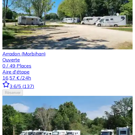
Arradon (Morbihan)
Ouverte
0
/
49
Places
Aire d'étape
16,57 €
/24h
3.6
/5
(
137
)
Réserver