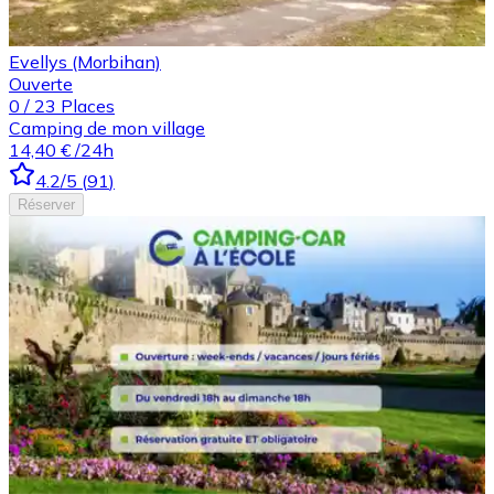
Evellys (Morbihan)
Ouverte
0
/
23
Places
Camping de mon village
14,40 €
/24h
4.2
/5
(
91
)
Réserver