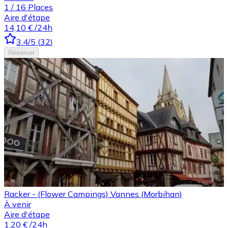
1
/
16
Places
Aire d'étape
14,10 €
/24h
3.4
/5
(
32
)
Réserver
Racker - (Flower Campings) Vannes (Morbihan)
À venir
Aire d'étape
1,20 €
/24h