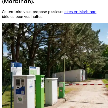
(Morbihan).
Ce territoire vous propose plusieurs
aires en Morbihan
,
idéales pour vos haltes.