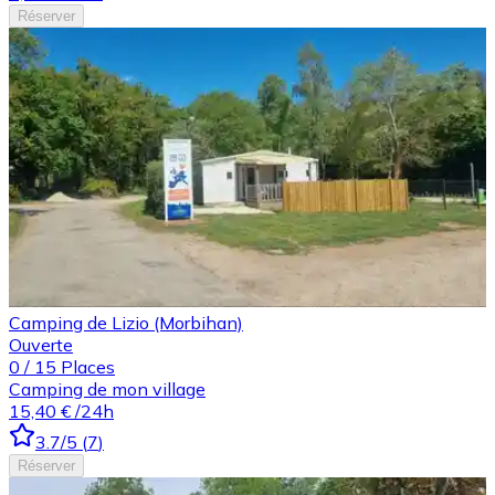
Réserver
Camping de Lizio (Morbihan)
Ouverte
0
/
15
Places
Camping de mon village
15,40 €
/24h
3.7
/5
(
7
)
Réserver