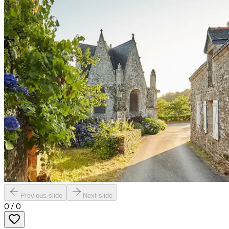
Previous slide
Next slide
0
/
0