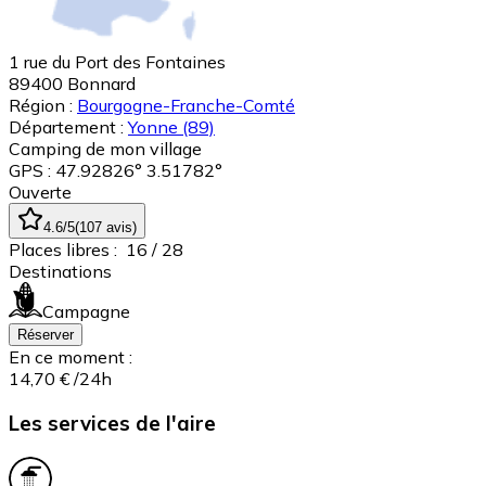
1 rue du Port des Fontaines
89400
Bonnard
Région :
Bourgogne-Franche-Comté
Département :
Yonne
(89)
Camping de mon village
GPS : 47.92826° 3.51782°
Ouverte
4.6
/5
(
107
avis
)
Places libres :
16
/ 28
Destinations
Campagne
Réserver
En ce moment :
14,70 €
/24h
Les services de l'aire