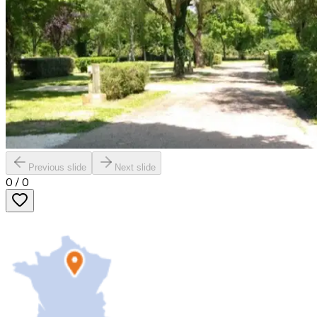
Previous slide
Next slide
0
/
0