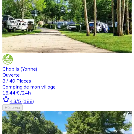
Chablis (Yonne)
Ouverte
8
/
40
Places
Camping de mon village
15,44 €
/24h
4.3
/5
(
188
)
Réserver