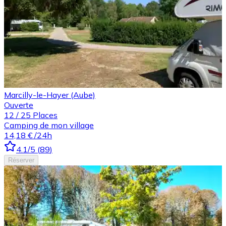
Marcilly-le-Hayer (Aube)
Ouverte
12
/
25
Places
Camping de mon village
14,18 €
/24h
4.1
/5
(
89
)
Réserver