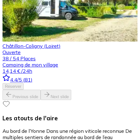
Châtillon-Coligny (Loiret)
Ouverte
38
/
54
Places
Camping de mon village
14,14 €
/24h
4.4
/5
(
81
)
Réserver
Previous slide
Next slide
Les atouts de l'aire
Au bord de l’Yonne Dans une région viticole reconnue De
multiples sentiers de randonnée au bord de l’eau