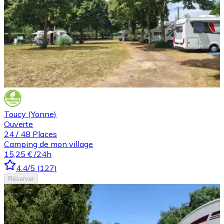
Toucy (Yonne)
Ouverte
24
/
48
Places
Camping de mon village
15,25 €
/24h
4.4
/5
(
127
)
Réserver