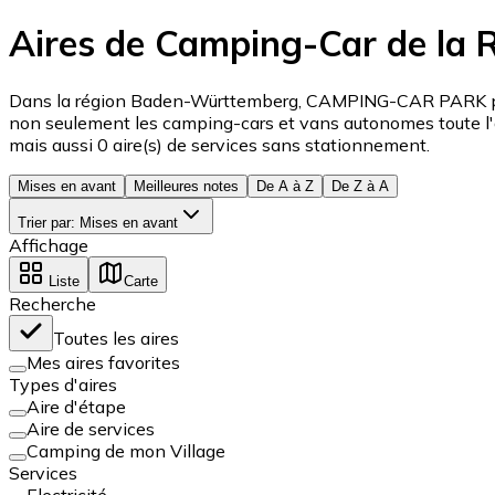
Aires de Camping-Car de la
Dans la région Baden-Württemberg, CAMPING-CAR PARK propo
non seulement les camping-cars et vans autonomes toute l'a
mais aussi 0 aire(s) de services sans stationnement.
Mises en avant
Meilleures notes
De A à Z
De Z à A
Trier par
:
Mises en avant
Affichage
Liste
Carte
Recherche
Toutes les aires
Mes aires favorites
Types d'aires
Aire d'étape
Aire de services
Camping de mon Village
Services
Electricité