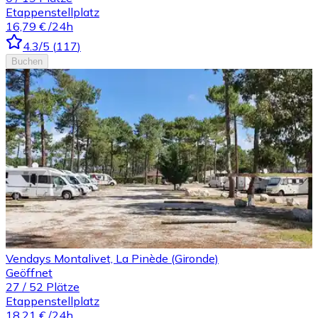
Etappenstellplatz
16,79 €
/24h
4.3
/5
(
117
)
Buchen
Vendays Montalivet, La Pinède (Gironde)
Geöffnet
27
/
52
Plätze
Etappenstellplatz
18,21 €
/24h