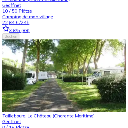
Geöffnet
10
/
50
Plätze
Camping de mon village
22,84 €
/24h
3.8
/5
(
88
)
Buchen
Taillebourg, Le Château (Charente Maritime)
Geöffnet
0
/
19
Plätze