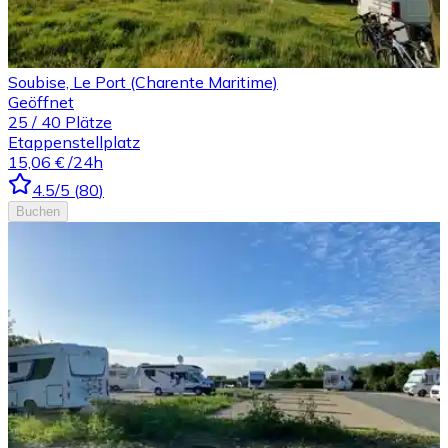
Soubise, Le Port (Charente Maritime)
Geöffnet
25
/
40
Plätze
Etappenstellplatz
15,06 €
/24h
4.5
/5
(
80
)
Buchen