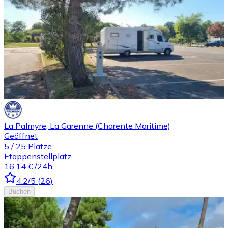
La Palmyre, La Garenne (Charente Maritime)
Geöffnet
5
/
25
Plätze
Etappenstellplatz
16,14 €
/24h
4.2
/5
(
26
)
Buchen