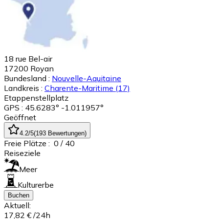
18 rue Bel-air
17200
Royan
Bundesland :
Nouvelle-Aquitaine
Landkreis :
Charente-Maritime
(17)
Etappenstellplatz
GPS : 45.6283° -1.011957°
Geöffnet
4.2
/5
(
193
Bewertungen
)
Freie Plätze :
0
/ 40
Reiseziele
Meer
Kulturerbe
Buchen
Aktuell:
17,82 €
/24h