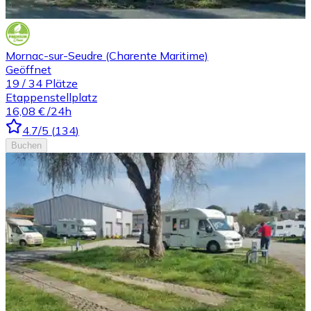
Mornac-sur-Seudre (Charente Maritime)
Geöffnet
19
/
34
Plätze
Etappenstellplatz
16,08 €
/24h
4.7
/5
(
134
)
Buchen