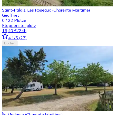
Saint-Palais, Les Roseaux (Charente Maritime)
Geöffnet
0
/
22
Plätze
Etappenstellplatz
16,40 €
/24h
4.1
/5
(
27
)
Buchen
Île Madame (Charente Maritime)