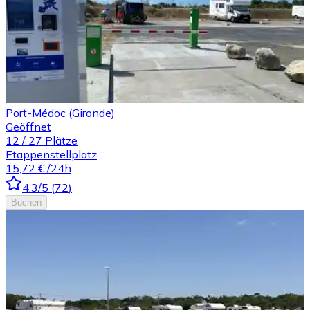
Port-Médoc (Gironde)
Geöffnet
12
/
27
Plätze
Etappenstellplatz
15,72 €
/24h
4.3
/5
(
72
)
Buchen