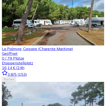
La Palmyre, Corsaire (Charente Maritime)
Geöffnet
0
/
79
Plätze
Etappenstellplatz
16,14 €
/24h
3.8
/5
(
153
)
Buchen