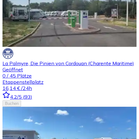
La Palmyre, Die Pinien von Cordouan (Charente Maritime)
Geöffnet
0
/
45
Plätze
Etappenstellplatz
16,14 €
/24h
4.2
/5
(
93
)
Buchen