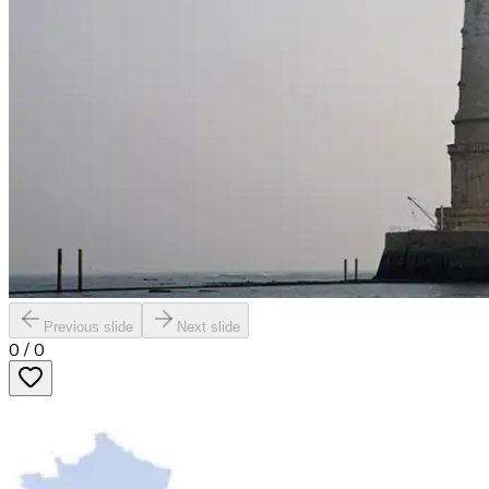
Previous slide
Next slide
0
/
0