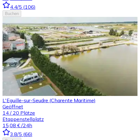
4.4
/5
(
106
)
Buchen
L'Eguille-sur-Seudre (Charente Maritime)
Geöffnet
14
/
20
Plätze
Etappenstellplatz
15,08 €
/24h
3.8
/5
(
66
)