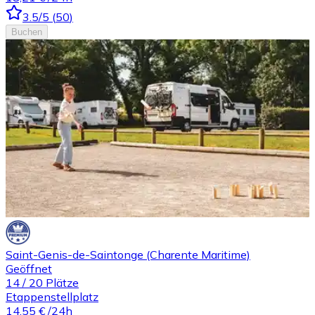
3.5
/5
(
50
)
Buchen
Saint-Genis-de-Saintonge (Charente Maritime)
Geöffnet
14
/
20
Plätze
Etappenstellplatz
14,55 €
/24h