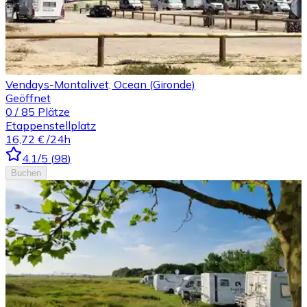
Vendays-Montalivet, Ocean (Gironde)
Geöffnet
0
/
85
Plätze
Etappenstellplatz
16,72 €
/24h
4.1
/5
(
98
)
Buchen