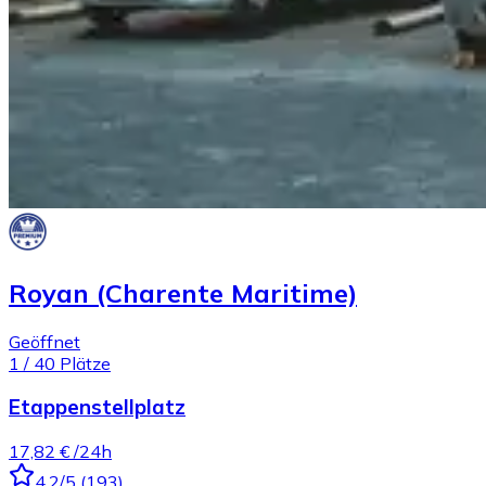
Royan (Charente Maritime)
Geöffnet
1
/
40
Plätze
Etappenstellplatz
17,82 €
/24h
4.2
/5
(
193
)