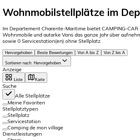
Wohnmobilstellplätze im De
Im Departement Charente-Maritime bietet CAMPING-CAR PAR
Wohnmobile und autarke Vans das ganze Jahr über aufne
sowie 0 Servicestation(en) ohne Stellplatz.
Hervorgehoben
Beste Bewertungen
Von A bis Z
Von Z bis A
Sortieren nach
:
Hervorgehoben
Anzeige
Liste
Karte
Suche
Alle Stellplätze
Meine Favoriten
Stellplatztypen
Stellplatz
Servicestation
Camping de mon village
Dienstleistungen
Strom