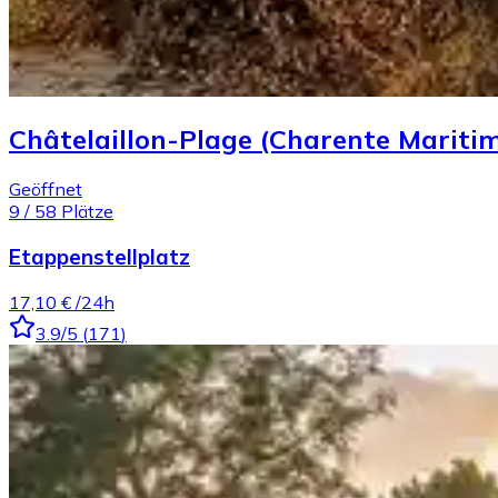
Châtelaillon-Plage (Charente Mariti
Geöffnet
9
/
58
Plätze
Etappenstellplatz
17,10 €
/24h
3.9
/5
(
171
)