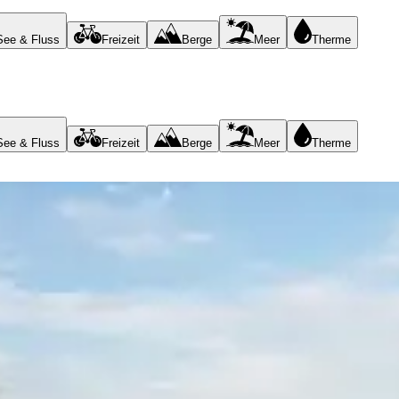
See & Fluss
Freizeit
Berge
Meer
Therme
See & Fluss
Freizeit
Berge
Meer
Therme