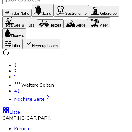
In der Nähe
Land
Gastronomie
Kulturerbe
See & Fluss
Freizeit
Berge
Meer
Therme
Filter
Hervorgehoben
1
2
3
Weitere Seiten
41
Nächste Seite
Liste
CAMPING-CAR PARK
Karriere