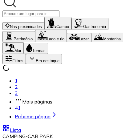
Nas proximidades
Campo
Gastronomia
Património
Lago e rio
Lazer
Montanha
Mar
Termas
Filtros
Em destaque
1
2
3
Mais páginas
41
Próxima página
Lista
CAMPING-CAR PARK