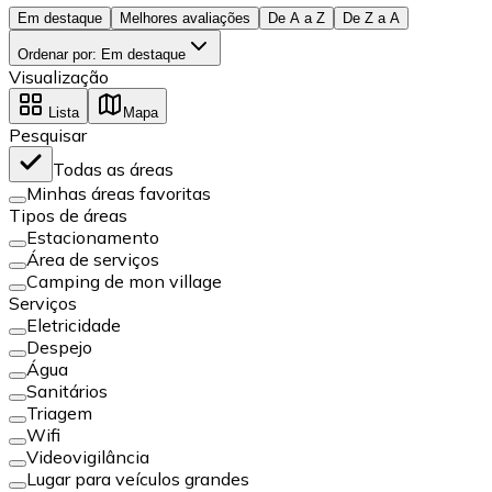
Em destaque
Melhores avaliações
De A a Z
De Z a A
Ordenar por
:
Em destaque
Visualização
Lista
Mapa
Pesquisar
Todas as áreas
Minhas áreas favoritas
Tipos de áreas
Estacionamento
Área de serviços
Camping de mon village
Serviços
Eletricidade
Despejo
Água
Sanitários
Triagem
Wifi
Videovigilância
Lugar para veículos grandes