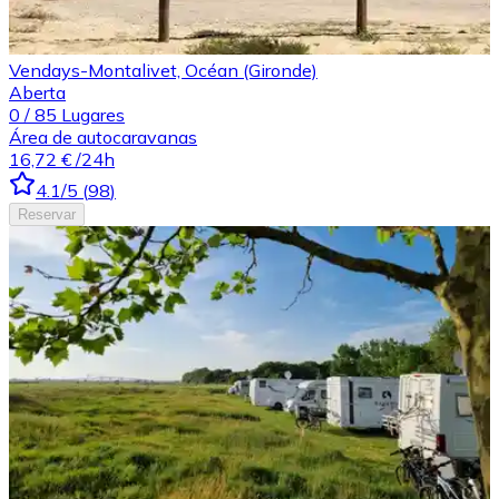
Vendays-Montalivet, Océan (Gironde)
Aberta
0
/
85
Lugares
Área de autocaravanas
16,72 €
/24h
4.1
/5
(
98
)
Reservar