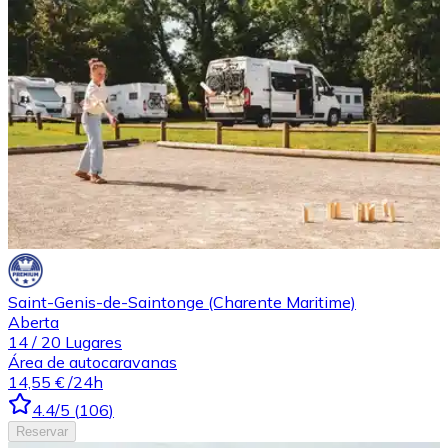
Saint-Genis-de-Saintonge (Charente Maritime)
Aberta
14
/
20
Lugares
Área de autocaravanas
14,55 €
/24h
4.4
/5
(
106
)
Reservar