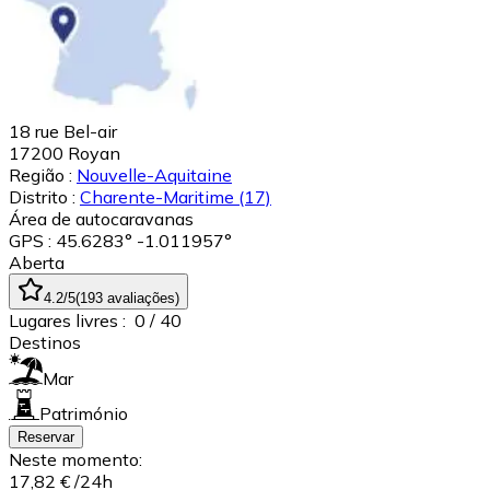
18 rue Bel-air
17200
Royan
Região :
Nouvelle-Aquitaine
Distrito :
Charente-Maritime
(17)
Área de autocaravanas
GPS : 45.6283° -1.011957°
Aberta
4.2
/5
(
193
avaliações
)
Lugares livres :
0
/ 40
Destinos
Mar
Património
Reservar
Neste momento:
17,82 €
/24h