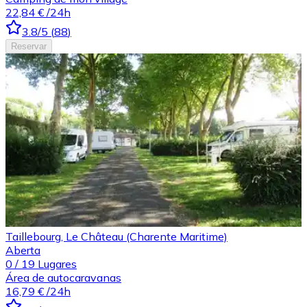
22,84 €
/24h
3.8
/5
(
88
)
Reservar
Taillebourg, Le Château (Charente Maritime)
Aberta
0
/
19
Lugares
Área de autocaravanas
16,79 €
/24h