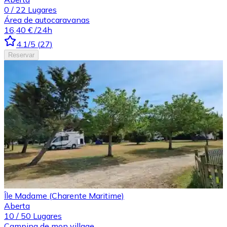
0
/
22
Lugares
Área de autocaravanas
16,40 €
/24h
4.1
/5
(
27
)
Reservar
Île Madame (Charente Maritime)
Aberta
10
/
50
Lugares
Camping de mon village