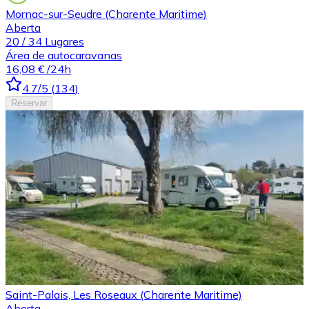
Mornac-sur-Seudre (Charente Maritime)
Aberta
20
/
34
Lugares
Área de autocaravanas
16,08 €
/24h
4.7
/5
(
134
)
Reservar
Saint-Palais, Les Roseaux (Charente Maritime)
Aberta