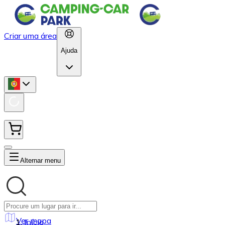
Criar uma área
Ajuda
Alternar menu
Ver mapa
Início