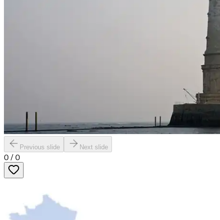
Previous slide
Next slide
0
/
0