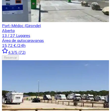
Port-Médoc (Gironde)
Aberta
13
/
27
Lugares
Área de autocaravanas
15,72 €
/24h
4.3
/5
(
72
)
Reservar