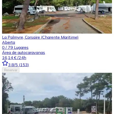
La Palmyre, Corsaire (Charente Maritime)
Aberta
0
/
79
Lugares
Área de autocaravanas
16,14 €
/24h
3.8
/5
(
153
)
Reservar