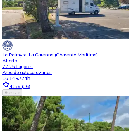
La Palmyre, La Garenne (Charente Maritime)
Aberta
7
/
25
Lugares
Área de autocaravanas
16,14 €
/24h
4.2
/5
(
26
)
Reservar