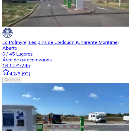
La Palmyre, Les pins de Cordouan (Charente Maritime)
Aberta
0
/
45
Lugares
Área de autocaravanas
16,14 €
/24h
4.2
/5
(
93
)
Reservar