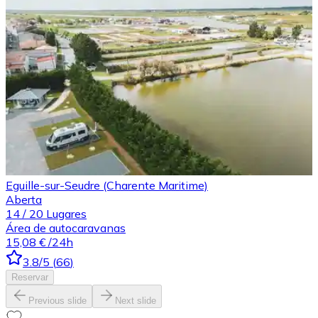
Eguille-sur-Seudre (Charente Maritime)
Aberta
14
/
20
Lugares
Área de autocaravanas
15,08 €
/24h
3.8
/5
(
66
)
Reservar
Previous slide
Next slide