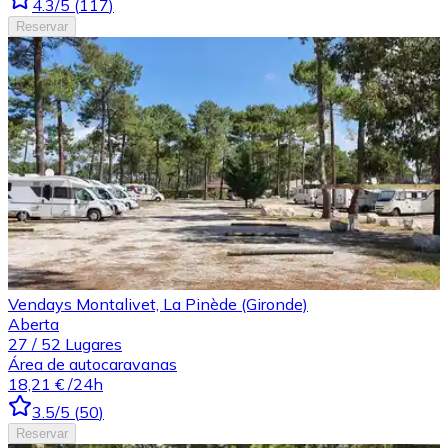
4.3
/5
(
117
)
Reservar
Vendays Montalivet, La Pinède (Gironde)
Aberta
27
/
52
Lugares
Área de autocaravanas
18,21 €
/24h
3.5
/5
(
50
)
Reservar