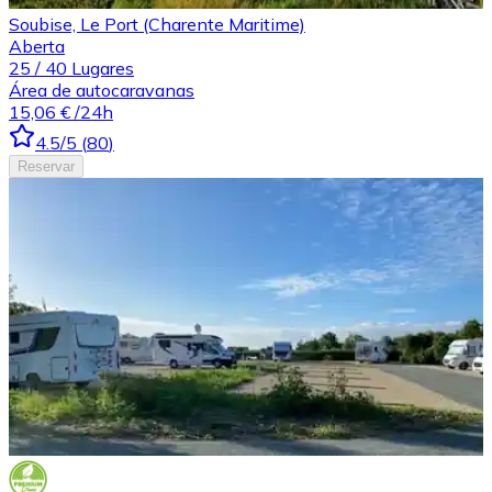
Soubise, Le Port (Charente Maritime)
Aberta
25
/
40
Lugares
Área de autocaravanas
15,06 €
/24h
4.5
/5
(
80
)
Reservar