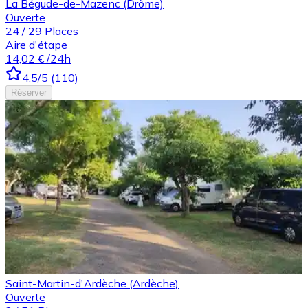
La Bégude-de-Mazenc (Drôme)
Ouverte
24
/
29
Places
Aire d'étape
14,02 €
/24h
4.5
/5
(
110
)
Réserver
Saint-Martin-d'Ardèche (Ardèche)
Ouverte