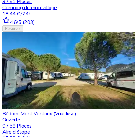
3
/
51
Places
Camping de mon village
18,44 €
/24h
4.6
/5
(
203
)
Réserver
Bédoin, Mont Ventoux (Vaucluse)
Ouverte
9
/
58
Places
Aire d'étape