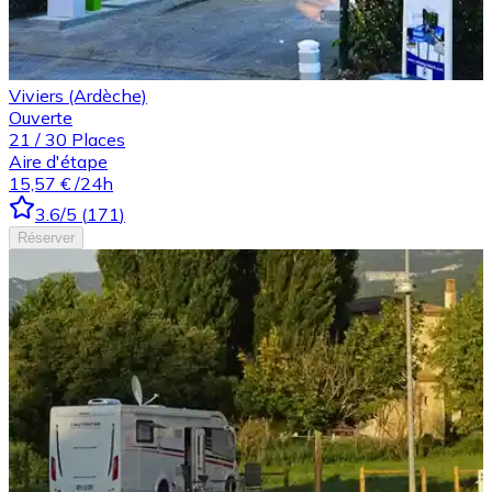
Viviers (Ardèche)
Ouverte
21
/
30
Places
Aire d'étape
15,57 €
/24h
3.6
/5
(
171
)
Réserver