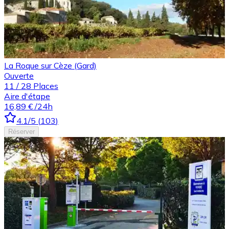
La Roque sur Cèze (Gard)
Ouverte
11
/
28
Places
Aire d'étape
16,89 €
/24h
4.1
/5
(
103
)
Réserver