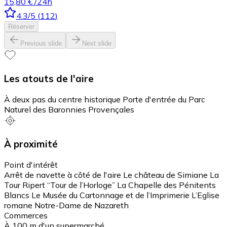
15,80 €
/24h
4.3
/5
(
112
)
Réserver
Previous slide
Next slide
Les atouts de l'aire
À deux pas du centre historique Porte d'entrée du Parc
Naturel des Baronnies Provençales
À proximité
Point d'intérêt
Arrêt de navette à côté de l'aire Le château de Simiane La
Tour Ripert “Tour de l’Horloge” La Chapelle des Pénitents
Blancs Le Musée du Cartonnage et de l’Imprimerie L’Eglise
romane Notre-Dame de Nazareth
Commerces
À 100 m d'un supermarché