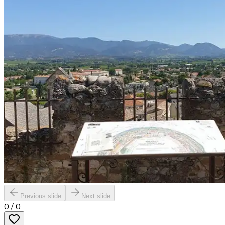
Previous slide
Next slide
0
/
0