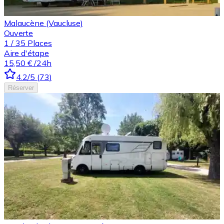
Malaucène (Vaucluse)
Ouverte
1
/
35
Places
Aire d'étape
15,50 €
/24h
4.2
/5
(
73
)
Réserver