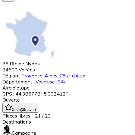
86 Rte de Nyons
84600
Valréas
Région :
Provence-Alpes-Côte-d’Azur
Département :
Vaucluse
(84)
Aire d'étape
GPS : 44.385778° 5.002412°
Ouverte
3.8
/5
(
35
avis
)
Places libres :
21
/ 23
Destinations
Campagne