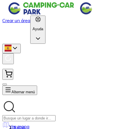
Crear un área
Ayuda
Alternar menú
Ver mapa
Inicio