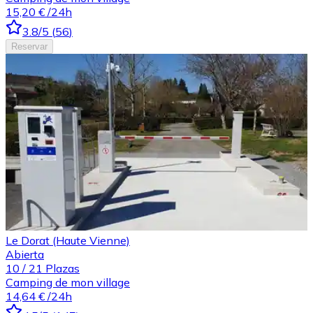
15,20 €
/24h
3.8
/5
(
56
)
Reservar
Le Dorat (Haute Vienne)
Abierta
10
/
21
Plazas
Camping de mon village
14,64 €
/24h