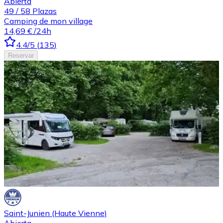
Abierta
49
/
58
Plazas
Camping de mon village
14,69 €
/24h
4.4
/5
(
135
)
Reservar
Saint-Junien (Haute Vienne)
Abierta