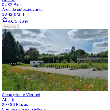
0
/
32
Plazas
Área de autocaravanas
16,42 €
/24h
4.6
/5
(
139
)
Reservar
Cieux (Haute Vienne)
Abierta
29
/
30
Plazas
Camping de mon village