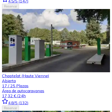
4.5
/5
(
147
)
Reservar
Chaptelat (Haute Vienne)
Abierta
17
/
25
Plazas
Área de autocaravanas
17,32 €
/24h
4.8
/5
(
132
)
Reservar