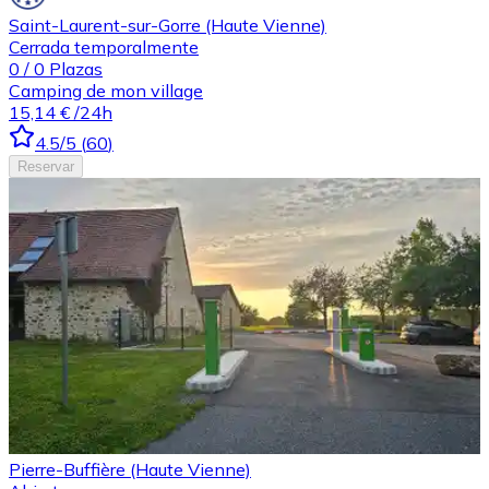
Saint-Laurent-sur-Gorre (Haute Vienne)
Cerrada temporalmente
0
/
0
Plazas
Camping de mon village
15,14 €
/24h
4.5
/5
(
60
)
Reservar
Pierre-Buffière (Haute Vienne)