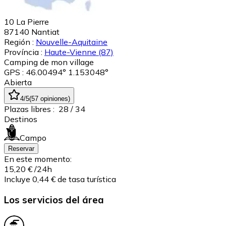
10 La Pierre
87140
Nantiat
Región :
Nouvelle-Aquitaine
Província :
Haute-Vienne
(87)
Camping de mon village
GPS : 46.00494° 1.153048°
Abierta
4
/5
(
57
opiniones
)
Plazas libres :
28
/ 34
Destinos
Campo
Reservar
En este momento:
15,20 €
/24h
Incluye 0,44 € de tasa turística
Los servicios del área