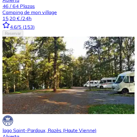
46
/
64
Plazas
Camping de mon village
15,20 €
/24h
4.6
/5
(
153
)
Reservar
lago Saint-Pardoux, Razès (Haute Vienne)
Abierta