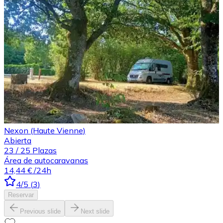
Nexon (Haute Vienne)
Abierta
23
/
25
Plazas
Área de autocaravanas
14,44 €
/24h
4
/5
(
3
)
Reservar
Previous slide
Next slide