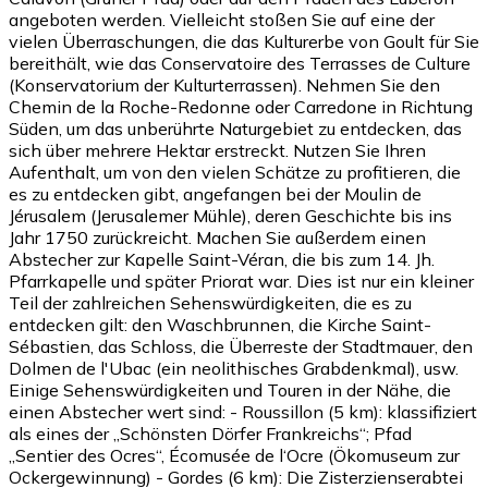
angeboten werden. Vielleicht stoßen Sie auf eine der
vielen Überraschungen, die das Kulturerbe von Goult für Sie
bereithält, wie das Conservatoire des Terrasses de Culture
(Konservatorium der Kulturterrassen). Nehmen Sie den
Chemin de la Roche-Redonne oder Carredone in Richtung
Süden, um das unberührte Naturgebiet zu entdecken, das
sich über mehrere Hektar erstreckt. Nutzen Sie Ihren
Aufenthalt, um von den vielen Schätze zu profitieren, die
es zu entdecken gibt, angefangen bei der Moulin de
Jérusalem (Jerusalemer Mühle), deren Geschichte bis ins
Jahr 1750 zurückreicht. Machen Sie außerdem einen
Abstecher zur Kapelle Saint-Véran, die bis zum 14. Jh.
Pfarrkapelle und später Priorat war. Dies ist nur ein kleiner
Teil der zahlreichen Sehenswürdigkeiten, die es zu
entdecken gilt: den Waschbrunnen, die Kirche Saint-
Sébastien, das Schloss, die Überreste der Stadtmauer, den
Dolmen de l'Ubac (ein neolithisches Grabdenkmal), usw.
Einige Sehenswürdigkeiten und Touren in der Nähe, die
einen Abstecher wert sind: - Roussillon (5 km): klassifiziert
als eines der „Schönsten Dörfer Frankreichs“; Pfad
„Sentier des Ocres“, Écomusée de l‘Ocre (Ökomuseum zur
Ockergewinnung) - Gordes (6 km): Die Zisterzienserabtei