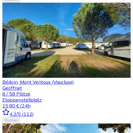
Bédoin, Mont Ventoux (Vaucluse)
Geöffnet
8
/
58
Plätze
Etappenstellplatz
15,80 €
/24h
4.3
/5
(
112
)
Buchen