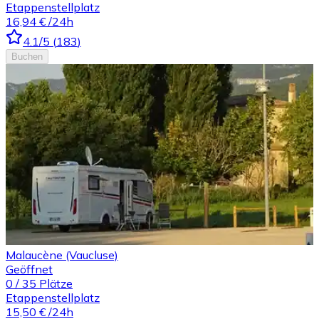
Etappenstellplatz
16,94 €
/24h
4.1
/5
(
183
)
Buchen
Malaucène (Vaucluse)
Geöffnet
0
/
35
Plätze
Etappenstellplatz
15,50 €
/24h