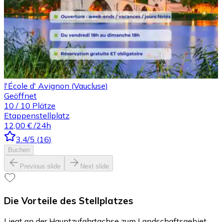
l'École d' Avignon (Vaucluse)
Geöffnet
10
/
10
Plätze
Etappenstellplatz
12,00 €
/24h
3.4
/5
(
16
)
Buchen
Previous slide
Next slide
Die Vorteile des Stellplatzes
Liegt an der Hauptzufahrtachse zum Landschaftsgebiet