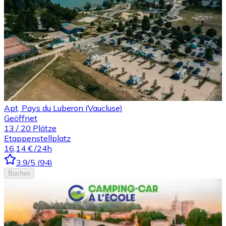
Apt, Pays du Luberon (Vaucluse)
Geöffnet
13
/
20
Plätze
Etappenstellplatz
16,14 €
/24h
3.9
/5
(
94
)
Buchen