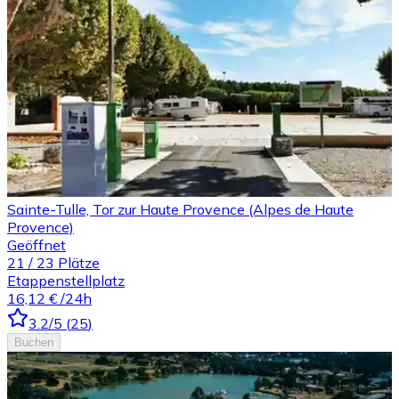
Sainte-Tulle, Tor zur Haute Provence (Alpes de Haute
Provence)
Geöffnet
21
/
23
Plätze
Etappenstellplatz
16,12 €
/24h
3.2
/5
(
25
)
Buchen