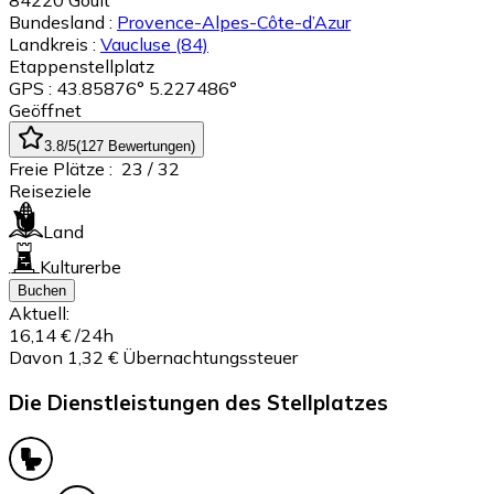
84220
Goult
Bundesland :
Provence-Alpes-Côte-d’Azur
Landkreis :
Vaucluse
(84)
Etappenstellplatz
GPS : 43.85876° 5.227486°
Geöffnet
3.8
/5
(
127
Bewertungen
)
Freie Plätze :
23
/ 32
Reiseziele
Land
Kulturerbe
Buchen
Aktuell:
16,14 €
/24h
Davon 1,32 € Übernachtungssteuer
Die Dienstleistungen des Stellplatzes