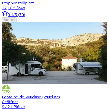
Etappenstellplatz
17,10 €
/24h
3.4
/5
(
79
)
Buchen
Fontaine-de-Vaucluse (Vaucluse)
Geöffnet
9
/
21
Plätze