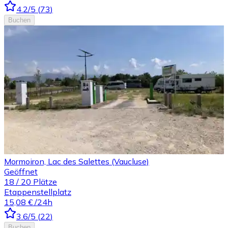
4.2
/5
(
73
)
Buchen
Mormoiron, Lac des Salettes (Vaucluse)
Geöffnet
18
/
20
Plätze
Etappenstellplatz
15,08 €
/24h
3.6
/5
(
22
)
Buchen