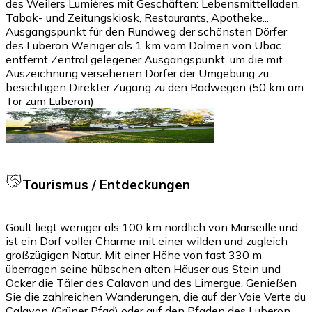
des Weilers Lumières mit Geschäften: Lebensmittelladen,
Tabak- und Zeitungskiosk, Restaurants, Apotheke...
Ausgangspunkt für den Rundweg der schönsten Dörfer
des Luberon Weniger als 1 km vom Dolmen von Ubac
entfernt Zentral gelegener Ausgangspunkt, um die mit
Auszeichnung versehenen Dörfer der Umgebung zu
besichtigen Direkter Zugang zu den Radwegen (50 km am
Tor zum Luberon)
Tourismus / Entdeckungen
Goult liegt weniger als 100 km nördlich von Marseille und
ist ein Dorf voller Charme mit einer wilden und zugleich
großzügigen Natur. Mit einer Höhe von fast 330 m
überragen seine hübschen alten Häuser aus Stein und
Ocker die Täler des Calavon und des Limergue. Genießen
Sie die zahlreichen Wanderungen, die auf der Voie Verte du
Calavon (Grüner Pfad) oder auf den Pfaden des Luberon