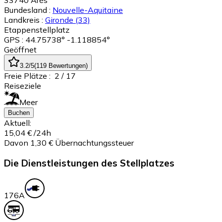
33740
Arès
Bundesland :
Nouvelle-Aquitaine
Landkreis :
Gironde
(33)
Etappenstellplatz
GPS : 44.75738° -1.118854°
Geöffnet
3.2
/5
(
119
Bewertungen
)
Freie Plätze :
2
/ 17
Reiseziele
Meer
Buchen
Aktuell:
15,04 €
/24h
Davon 1,30 € Übernachtungssteuer
Die Dienstleistungen des Stellplatzes
17
6A