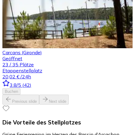
Carcans (Gironde)
Geöffnet
23
/
35
Plätze
Etappenstellplatz
20,02 €
/24h
3.8
/5
(
42
)
Buchen
Previous slide
Next slide
Die Vorteile des Stellplatzes
Grüne Ferienregion im Herzen des Bassin d’Arcachon