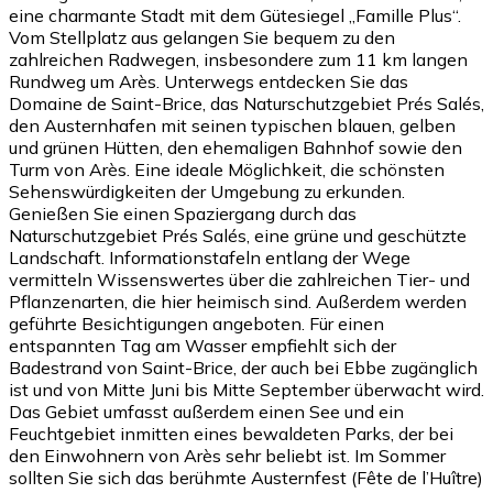
eine charmante Stadt mit dem Gütesiegel „Famille Plus“.
Vom Stellplatz aus gelangen Sie bequem zu den
zahlreichen Radwegen, insbesondere zum 11 km langen
Rundweg um Arès. Unterwegs entdecken Sie das
Domaine de Saint-Brice, das Naturschutzgebiet Prés Salés,
den Austernhafen mit seinen typischen blauen, gelben
und grünen Hütten, den ehemaligen Bahnhof sowie den
Turm von Arès. Eine ideale Möglichkeit, die schönsten
Sehenswürdigkeiten der Umgebung zu erkunden.
Genießen Sie einen Spaziergang durch das
Naturschutzgebiet Prés Salés, eine grüne und geschützte
Landschaft. Informationstafeln entlang der Wege
vermitteln Wissenswertes über die zahlreichen Tier- und
Pflanzenarten, die hier heimisch sind. Außerdem werden
geführte Besichtigungen angeboten. Für einen
entspannten Tag am Wasser empfiehlt sich der
Badestrand von Saint-Brice, der auch bei Ebbe zugänglich
ist und von Mitte Juni bis Mitte September überwacht wird.
Das Gebiet umfasst außerdem einen See und ein
Feuchtgebiet inmitten eines bewaldeten Parks, der bei
den Einwohnern von Arès sehr beliebt ist. Im Sommer
sollten Sie sich das berühmte Austernfest (Fête de l’Huître)