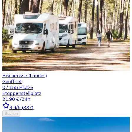
Biscarrosse (Landes)
Geöffnet
0
/
155
Plätze
Etappenstellplatz
21,90 €
/24h
4.4
/5
(
337
)
Buchen