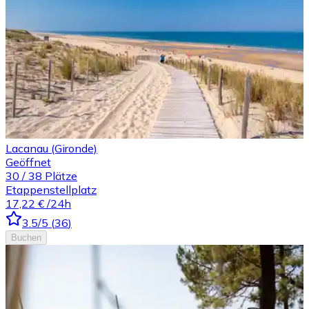
Lacanau (Gironde)
Geöffnet
30
/
38
Plätze
Etappenstellplatz
17,22 €
/24h
3.5
/5
(
36
)
Buchen