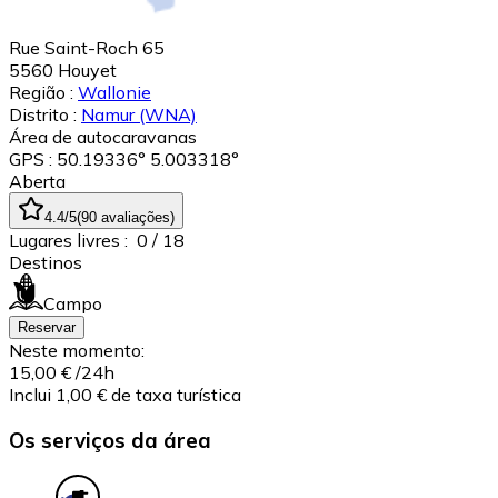
Rue Saint-Roch 65
5560
Houyet
Região :
Wallonie
Distrito :
Namur
(WNA)
Área de autocaravanas
GPS : 50.19336° 5.003318°
Aberta
4.4
/5
(
90
avaliações
)
Lugares livres :
0
/ 18
Destinos
Campo
Reservar
Neste momento:
15,00 €
/24h
Inclui 1,00 € de taxa turística
Os serviços da área