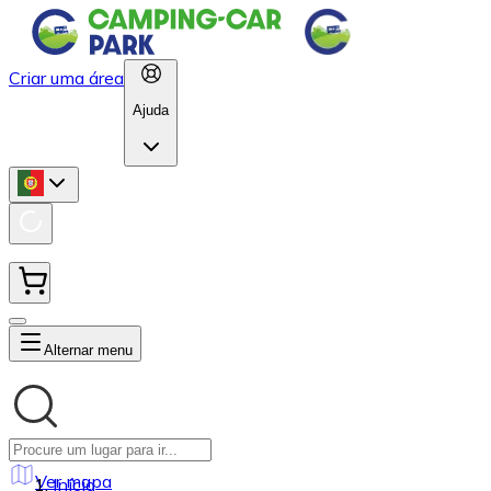
Criar uma área
Ajuda
Alternar menu
Ver mapa
Início