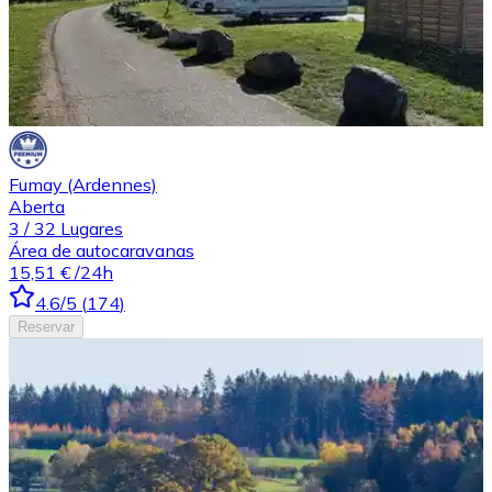
Fumay (Ardennes)
Aberta
3
/
32
Lugares
Área de autocaravanas
15,51 €
/24h
4.6
/5
(
174
)
Reservar