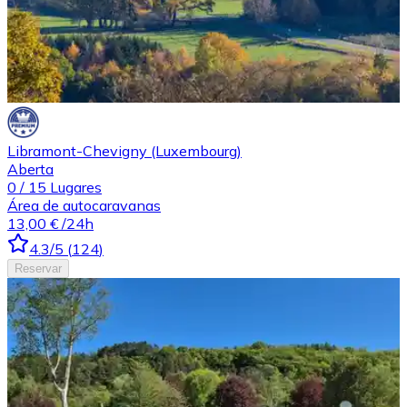
Libramont-Chevigny (Luxembourg)
Aberta
0
/
15
Lugares
Área de autocaravanas
13,00 €
/24h
4.3
/5
(
124
)
Reservar