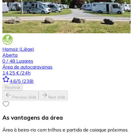
Hamoir (Liège)
Aberta
0
/
48
Lugares
Área de autocaravanas
14,25 €
/24h
4.6
/5
(
238
)
Reservar
Previous slide
Next slide
As vantagens da área
Área à beira-rio com trilhos e partida de caiaque próximos.