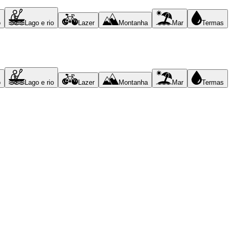
o
Lago e rio
Lazer
Montanha
Mar
Termas
o
Lago e rio
Lazer
Montanha
Mar
Termas