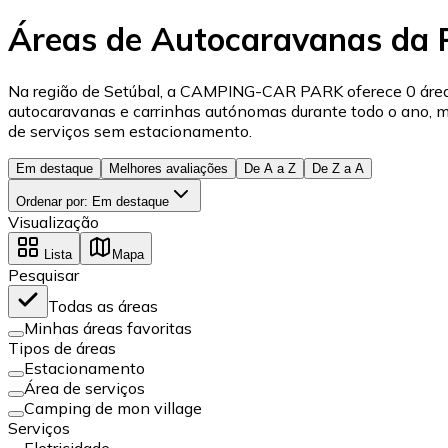
Áreas de Autocaravanas da 
Na região de Setúbal, a CAMPING-CAR PARK oferece 0 área(
autocaravanas e carrinhas autónomas durante todo o ano, ma
de serviços sem estacionamento.
Em destaque
Melhores avaliações
De A a Z
De Z a A
Ordenar por
:
Em destaque
Visualização
Lista
Mapa
Pesquisar
Todas as áreas
Minhas áreas favoritas
Tipos de áreas
Estacionamento
Área de serviços
Camping de mon village
Serviços
Eletricidade