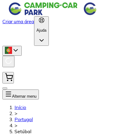
Criar uma área
Ajuda
Alternar menu
Início
>
Portugal
>
Setúbal