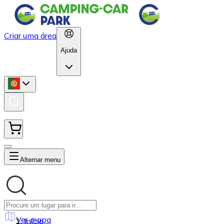
Criar uma área
Ajuda
Alternar menu
Ver mapa
Início