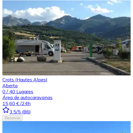
Crots (Hautes Alpes)
Aberta
0
/
40
Lugares
Área de autocaravanas
15,60 €
/24h
3.5
/5
(
86
)
Reservar