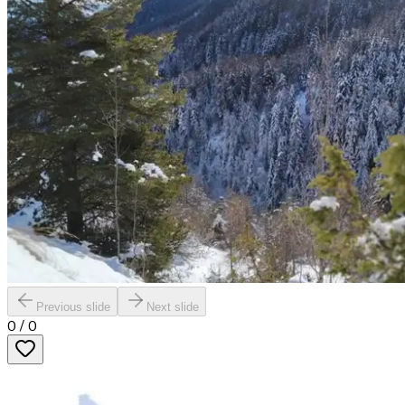
Previous slide
Next slide
0
/
0