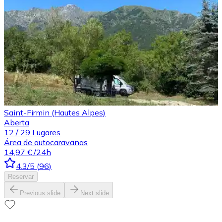
Saint-Firmin (Hautes Alpes)
Aberta
12
/
29
Lugares
Área de autocaravanas
14,97 €
/24h
4.3
/5
(
96
)
Reservar
Previous slide
Next slide