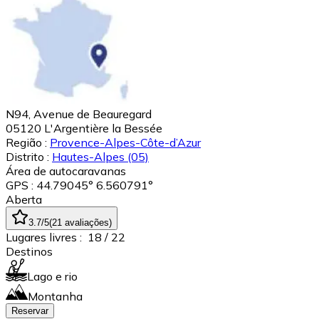
N94, Avenue de Beauregard
05120
L'Argentière la Bessée
Região :
Provence-Alpes-Côte-d’Azur
Distrito :
Hautes-Alpes
(05)
Área de autocaravanas
GPS : 44.79045° 6.560791°
Aberta
3.7
/5
(
21
avaliações
)
Lugares livres :
18
/ 22
Destinos
Lago e rio
Montanha
Reservar