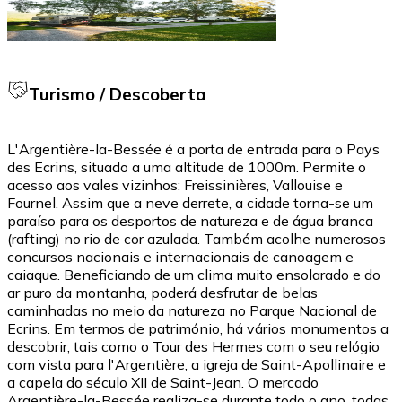
Turismo / Descoberta
L'Argentière-la-Bessée é a porta de entrada para o Pays
des Ecrins, situado a uma altitude de 1000m. Permite o
acesso aos vales vizinhos: Freissinières, Vallouise e
Fournel. Assim que a neve derrete, a cidade torna-se um
paraíso para os desportos de natureza e de água branca
(rafting) no rio de cor azulada. Também acolhe numerosos
concursos nacionais e internacionais de canoagem e
caiaque. Beneficiando de um clima muito ensolarado e do
ar puro da montanha, poderá desfrutar de belas
caminhadas no meio da natureza no Parque Nacional de
Ecrins. Em termos de património, há vários monumentos a
descobrir, tais como o Tour des Hermes com o seu relógio
com vista para l'Argentière, a igreja de Saint-Apollinaire e
a capela do século XII de Saint-Jean. O mercado
Argentière-la-Bessée realiza-se durante todo o ano, todas