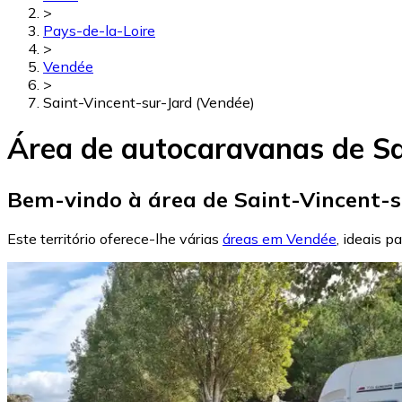
>
Pays-de-la-Loire
>
Vendée
>
Saint-Vincent-sur-Jard (Vendée)
Área de autocaravanas de Sa
Bem-vindo à área de Saint-Vincent-s
Este território oferece-lhe várias
áreas em Vendée
, ideais p