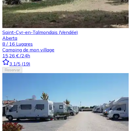
Saint-Cyr-en-Talmondais (Vendée)
Aberta
8
/
16
Lugares
Camping de mon village
15,26 €
/24h
3.1
/5
(
19
)
Reservar