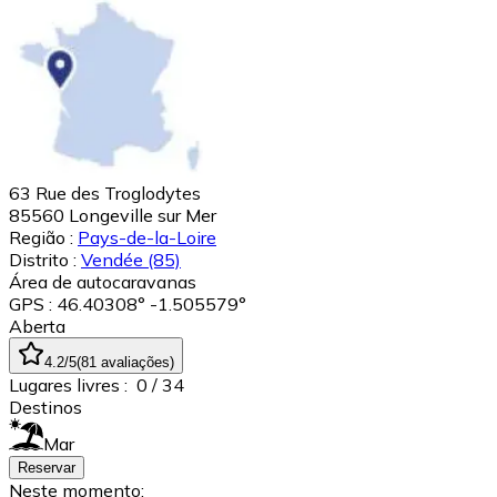
63 Rue des Troglodytes
85560
Longeville sur Mer
Região :
Pays-de-la-Loire
Distrito :
Vendée
(85)
Área de autocaravanas
GPS : 46.40308° -1.505579°
Aberta
4.2
/5
(
81
avaliações
)
Lugares livres :
0
/ 34
Destinos
Mar
Reservar
Neste momento: