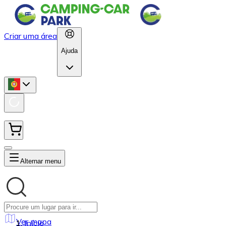
Criar uma área
Ajuda
Alternar menu
Ver mapa
Início