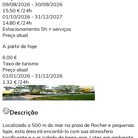
09/08/2026
-
30/09/2026
15,50 €
/
24h
01/10/2026
-
31/12/2027
14,80 €
/
24h
Estacionamento 5h + serviços
Preço atual
A partir de hoje
6,00 €
Taxa de turismo
Preço atual
01/01/2026
-
31/12/2026
1,32 €
/
24h
Descrição
Localizado a 500 m do mar na praia de Rocher e pequenas
lojas, esta área irá encantá-lo com sua atmosfera
tonificante e o ar iodado da beira-mar. Lotes em ambiente