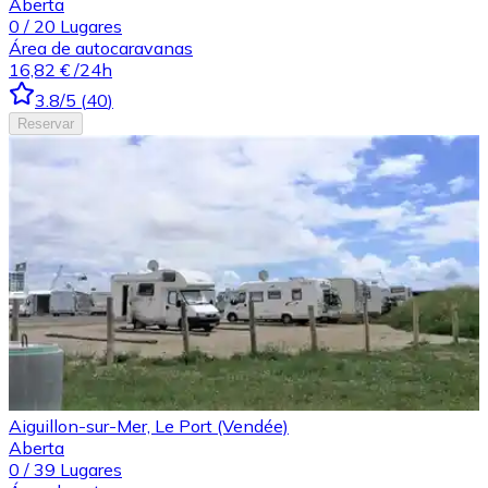
Aberta
0
/
20
Lugares
Área de autocaravanas
16,82 €
/24h
3.8
/5
(
40
)
Reservar
Aiguillon-sur-Mer, Le Port (Vendée)
Aberta
0
/
39
Lugares