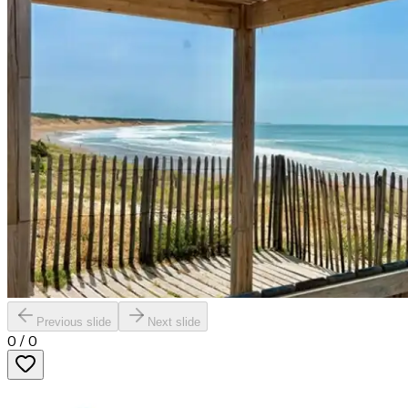
Previous slide
Next slide
0
/
0