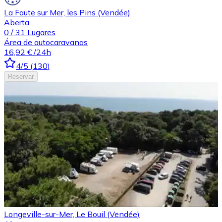
La Faute sur Mer, les Pins (Vendée)
Aberta
0
/
31
Lugares
Área de autocaravanas
16,92 €
/24h
4
/5
(
130
)
Reservar
Longeville-sur-Mer, Le Bouil (Vendée)