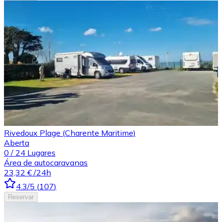
Rivedoux Plage (Charente Maritime)
Aberta
0
/
24
Lugares
Área de autocaravanas
23,32 €
/24h
4.3
/5
(
107
)
Reservar