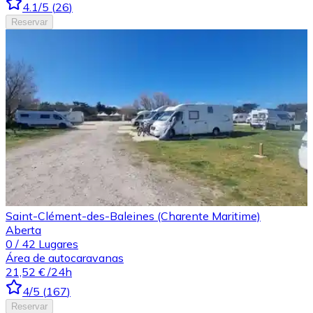
4.1
/5
(
26
)
Reservar
Saint-Clément-des-Baleines (Charente Maritime)
Aberta
0
/
42
Lugares
Área de autocaravanas
21,52 €
/24h
4
/5
(
167
)
Reservar