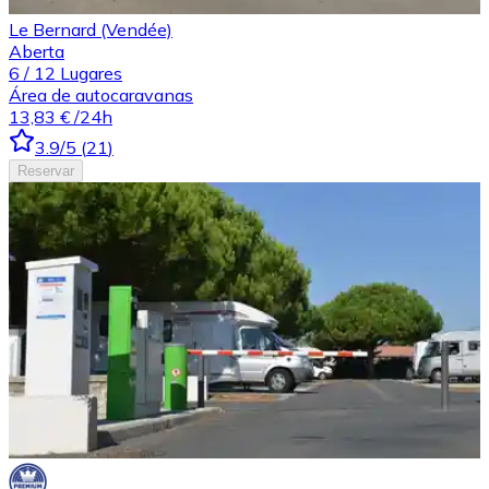
Le Bernard (Vendée)
Aberta
6
/
12
Lugares
Área de autocaravanas
13,83 €
/24h
3.9
/5
(
21
)
Reservar