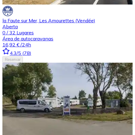
la Faute sur Mer, Les Amourettes (Vendée)
Aberta
0
/
32
Lugares
Área de autocaravanas
16,92 €
/24h
4.3
/5
(
78
)
Reservar