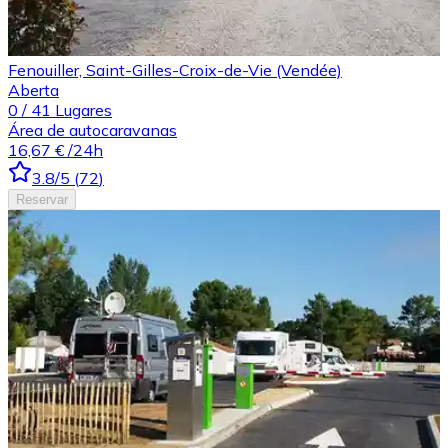
Fenouiller, Saint-Gilles-Croix-de-Vie (Vendée)
Aberta
0
/
41
Lugares
Área de autocaravanas
16,67 €
/24h
3.8
/5
(
72
)
Reservar