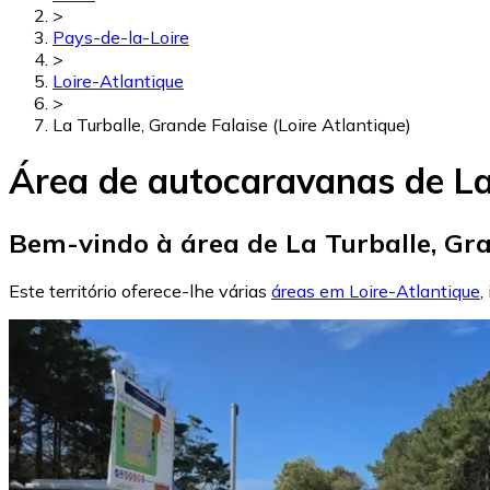
>
Pays-de-la-Loire
>
Loire-Atlantique
>
La Turballe, Grande Falaise (Loire Atlantique)
Área de autocaravanas de La 
Bem-vindo à área de La Turballe, Gran
Este território oferece-lhe várias
áreas em Loire-Atlantique
,