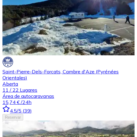
Saint-Pierre-Dels-Forcats, Cambre d'Aze (Pyrénées
Orientales)
Aberta
11
/
22
Lugares
Área de autocaravanas
15,74 €
/24h
4.5
/5
(
39
)
Reservar