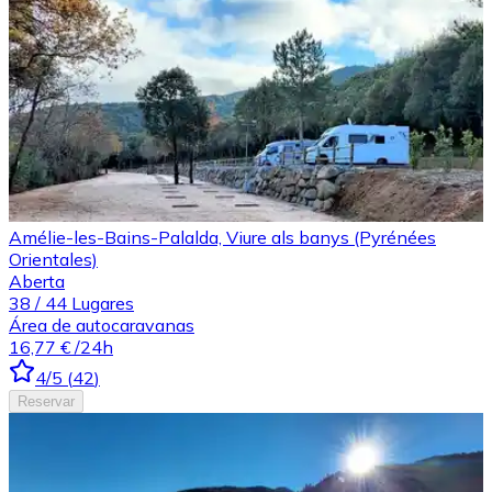
Amélie-les-Bains-Palalda, Viure als banys (Pyrénées
Orientales)
Aberta
38
/
44
Lugares
Área de autocaravanas
16,77 €
/24h
4
/5
(
42
)
Reservar