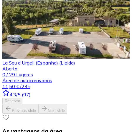
La Seu d'Urgell (Espanha) (Lleida)
Aberta
0
/
29
Lugares
Área de autocaravanas
11,50 €
/24h
4.3
/5
(
97
)
Reservar
Previous slide
Next slide
As vantagens da área