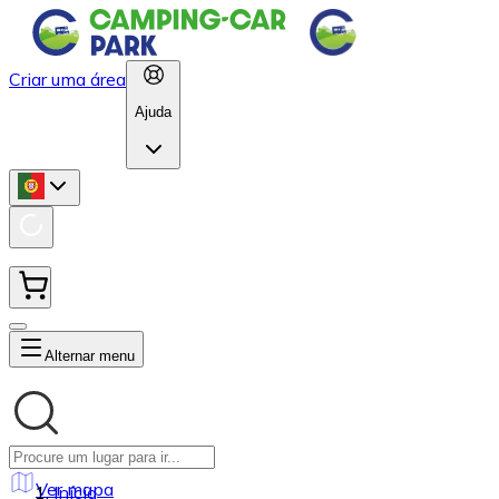
Criar uma área
Ajuda
Alternar menu
Ver mapa
Início