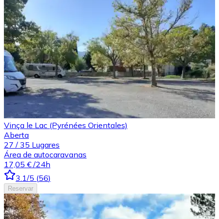
Vinça le Lac (Pyrénées Orientales)
Aberta
27
/
35
Lugares
Área de autocaravanas
17,05 €
/24h
3.1
/5
(
56
)
Reservar