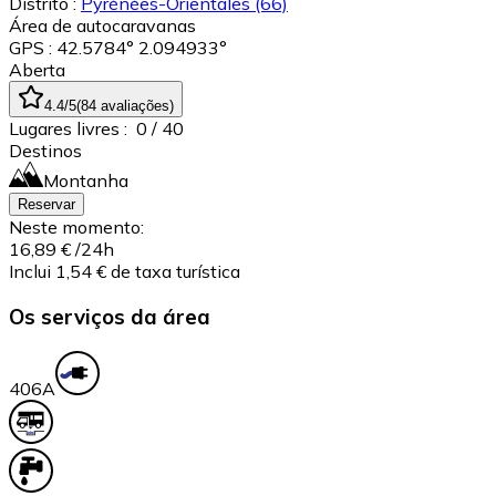
Distrito :
Pyrénées-Orientales
(66)
Área de autocaravanas
GPS : 42.5784° 2.094933°
Aberta
4.4
/5
(
84
avaliações
)
Lugares livres :
0
/ 40
Destinos
Montanha
Reservar
Neste momento:
16,89 €
/24h
Inclui 1,54 € de taxa turística
Os serviços da área
40
6A