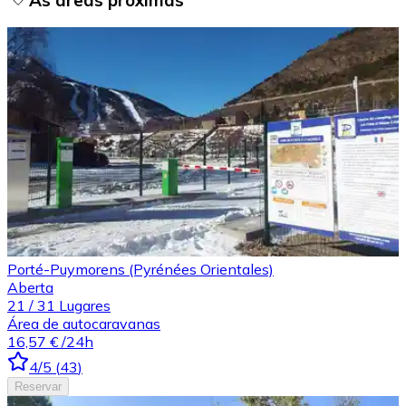
Porté-Puymorens (Pyrénées Orientales)
Aberta
21
/
31
Lugares
Área de autocaravanas
16,57 €
/24h
4
/5
(
43
)
Reservar