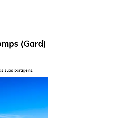
omps (Gard)
 as suas paragens.