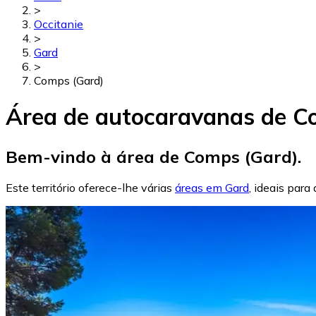
>
Occitanie
>
Gard
>
Comps (Gard)
Área de autocaravanas de C
Bem-vindo à área de Comps (Gard).
Este território oferece-lhe várias
áreas em Gard
, ideais para