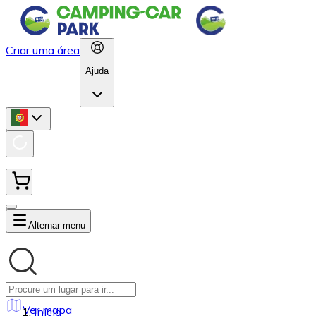
Criar uma área
Ajuda
Alternar menu
Ver mapa
Início