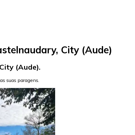
stelnaudary, City (Aude)
ity (Aude).
a as suas paragens.