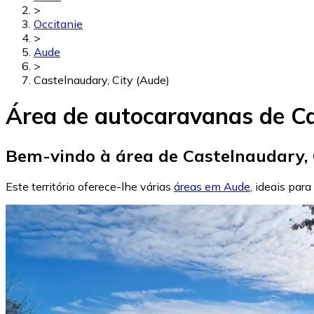
>
Occitanie
>
Aude
>
Castelnaudary, City (Aude)
Área de autocaravanas de Ca
Bem-vindo à área de Castelnaudary, C
Este território oferece-lhe várias
áreas em Aude
, ideais par