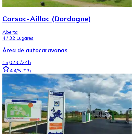
Carsac-Aillac (Dordogne)
Aberta
4
/
32
Lugares
Área de autocaravanas
15,02 €
/24h
4.4
/5
(
93
)