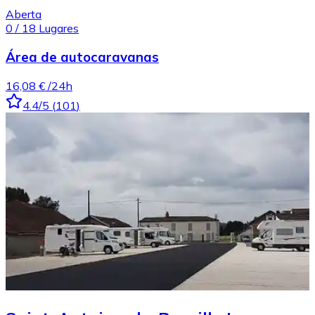
Aberta
0
/
18
Lugares
Área de autocaravanas
16,08 €
/24h
4.4
/5
(
101
)