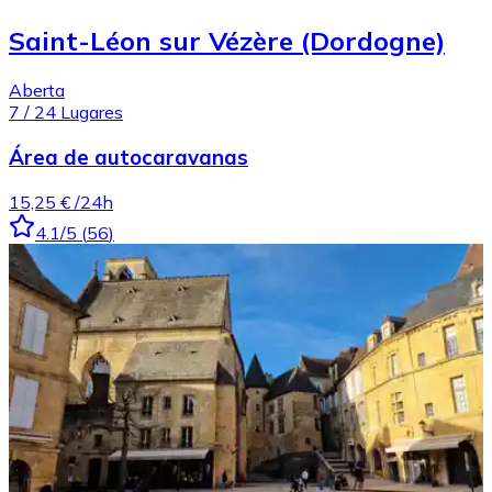
Saint-Léon sur Vézère (Dordogne)
Aberta
7
/
24
Lugares
Área de autocaravanas
15,25 €
/24h
4.1
/5
(
56
)