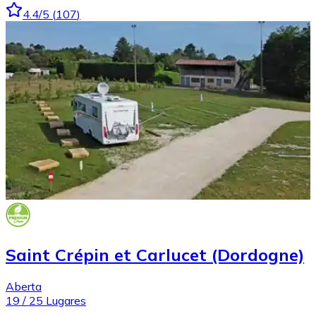
4.4
/5
(
107
)
Saint Crépin et Carlucet (Dordogne)
Aberta
19
/
25
Lugares