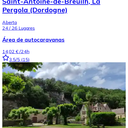
Saint-Antoine-de-Breuilh, La
Pergola (Dordogne)
Aberta
24
/
26
Lugares
Área de autocaravanas
14,02 €
/24h
3.5
/5
(
15
)