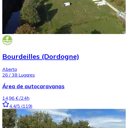
Bourdeilles (Dordogne)
Aberta
26
/
38
Lugares
Área de autocaravanas
14,96 €
/24h
4.4
/5
(
119
)