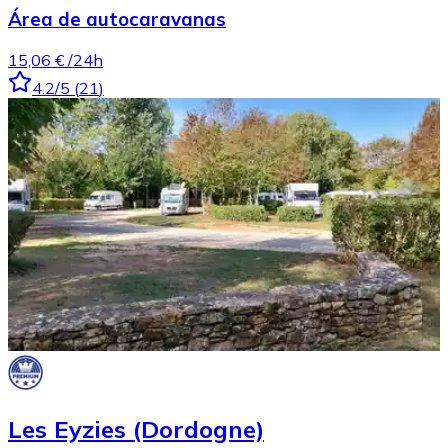
Área de autocaravanas
15,06 €
/24h
4.2
/5
(
21
)
Les Eyzies (Dordogne)