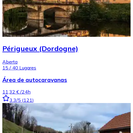
Périgueux (Dordogne)
Aberta
15
/
40
Lugares
Área de autocaravanas
11,32 €
/24h
3.3
/5
(
121
)