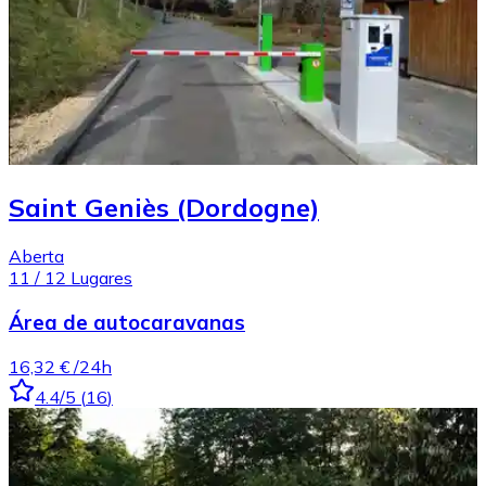
Saint Geniès (Dordogne)
Aberta
11
/
12
Lugares
Área de autocaravanas
16,32 €
/24h
4.4
/5
(
16
)