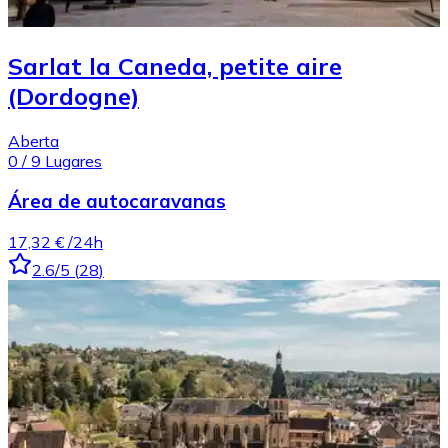
Sarlat la Caneda, petite aire
(Dordogne)
Aberta
0
/
9
Lugares
Área de autocaravanas
17,32 €
/24h
2.6
/5
(
28
)