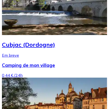
Cubjac (Dordogne)
Em breve
Camping de mon village
0,44 €
/24h