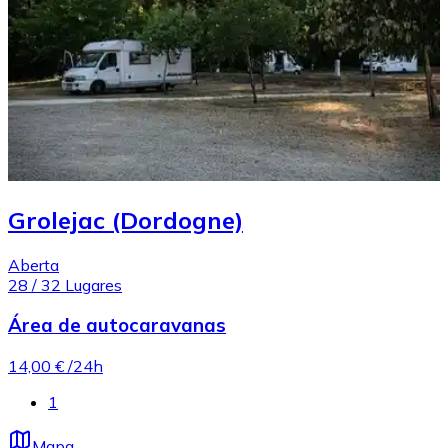
Grolejac (Dordogne)
Aberta
28
/
32
Lugares
Área de autocaravanas
14,00 €
/24h
1
Mapa