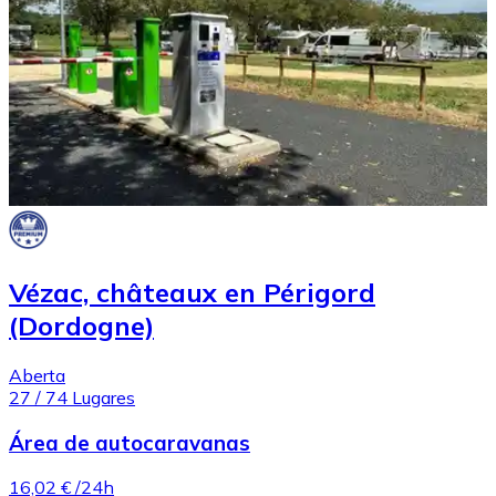
Vézac, châteaux en Périgord
(Dordogne)
Aberta
27
/
74
Lugares
Área de autocaravanas
16,02 €
/24h