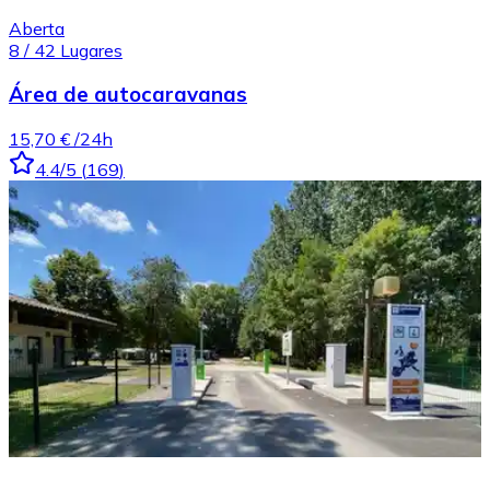
Aberta
8
/
42
Lugares
Área de autocaravanas
15,70 €
/24h
4.4
/5
(
169
)