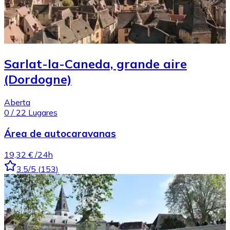
Sarlat-la-Caneda, grande aire
(Dordogne)
Aberta
0
/
22
Lugares
Área de autocaravanas
19,32 €
/24h
3.5
/5
(
153
)