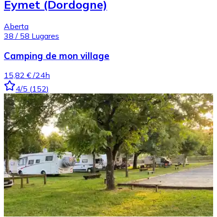
Eymet (Dordogne)
Aberta
38
/
58
Lugares
Camping de mon village
15,82 €
/24h
4
/5
(
152
)