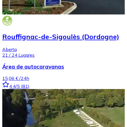
Rouffignac-de-Sigoulès (Dordogne)
Aberta
21
/
24
Lugares
Área de autocaravanas
15,06 €
/24h
4.4
/5
(
81
)