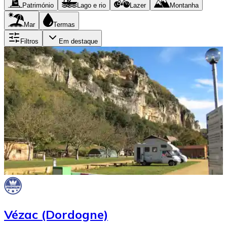
Património
Lago e rio
Lazer
Montanha
Mar
Termas
Filtros
Em destaque
Vézac (Dordogne)