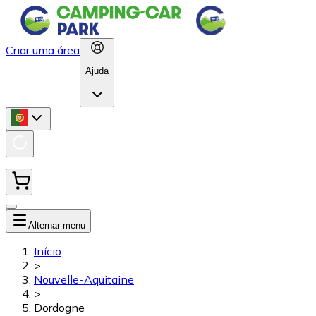
Criar uma área
Ajuda
Alternar menu
Início
>
Nouvelle-Aquitaine
>
Dordogne