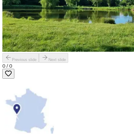
Previous slide
Next slide
0
/
0