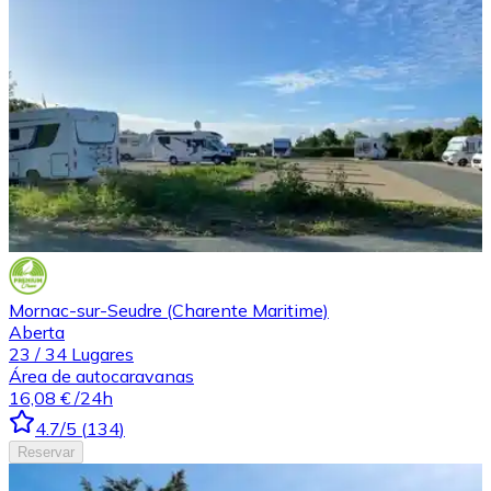
Mornac-sur-Seudre (Charente Maritime)
Aberta
23
/
34
Lugares
Área de autocaravanas
16,08 €
/24h
4.7
/5
(
134
)
Reservar