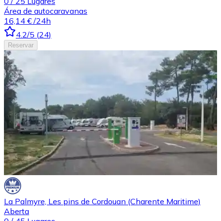
0
/
25
Lugares
Área de autocaravanas
16,14 €
/24h
4.2
/5
(
24
)
Reservar
La Palmyre, Les pins de Cordouan (Charente Maritime)
Aberta
0
/
45
Lugares