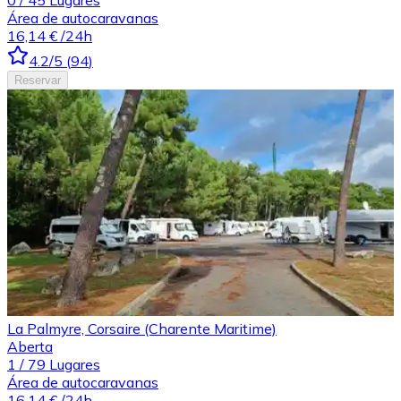
Área de autocaravanas
16,14 €
/24h
4.2
/5
(
94
)
Reservar
La Palmyre, Corsaire (Charente Maritime)
Aberta
1
/
79
Lugares
Área de autocaravanas
16,14 €
/24h