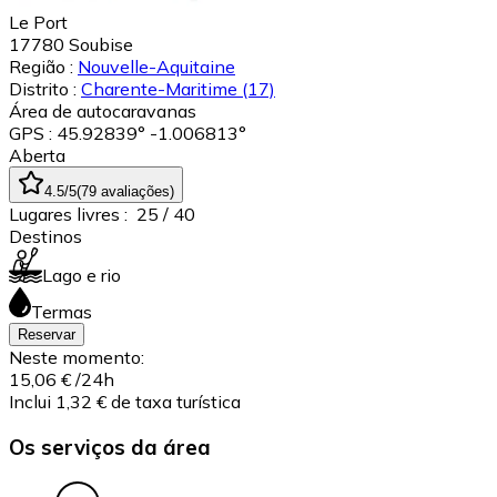
Le Port
17780
Soubise
Região :
Nouvelle-Aquitaine
Distrito :
Charente-Maritime
(17)
Área de autocaravanas
GPS : 45.92839° -1.006813°
Aberta
4.5
/5
(
79
avaliações
)
Lugares livres :
25
/ 40
Destinos
Lago e rio
Termas
Reservar
Neste momento:
15,06 €
/24h
Inclui 1,32 € de taxa turística
Os serviços da área