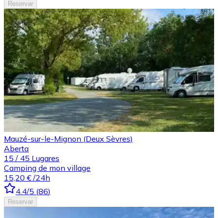
Reservar
Mauzé-sur-le-Mignon (Deux Sèvres)
Aberta
15
/
45
Lugares
Camping de mon village
15,20 €
/24h
4.4
/5
(
86
)
Reservar