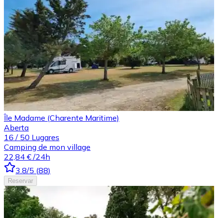
Île Madame (Charente Maritime)
Aberta
16
/
50
Lugares
Camping de mon village
22,84 €
/24h
3.8
/5
(
88
)
Reservar