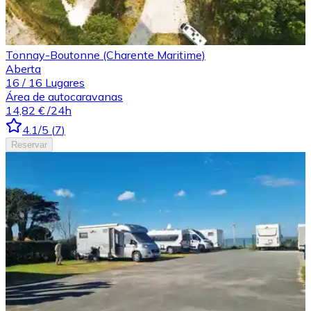
Tonnay-Boutonne (Charente Maritime)
Aberta
16
/
16
Lugares
Área de autocaravanas
14,82 €
/24h
4.1
/5
(
7
)
Reservar