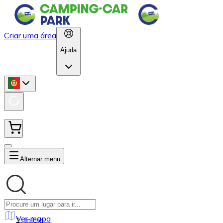
Criar uma área
Ajuda
Alternar menu
Ver mapa
Início