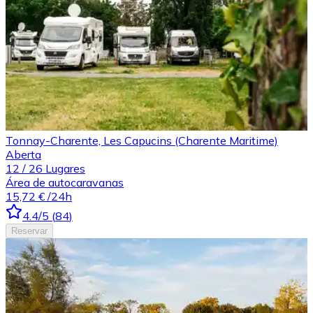
Tonnay-Charente, Les Capucins (Charente Maritime)
Aberta
12
/
26
Lugares
Área de autocaravanas
15,72 €
/24h
4.4
/5
(
84
)
Reservar