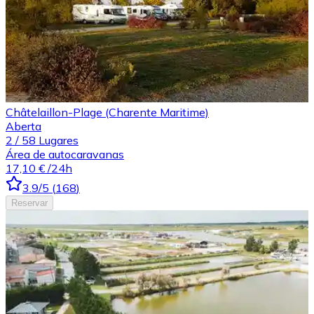
Châtelaillon-Plage (Charente Maritime)
Aberta
2
/
58
Lugares
Área de autocaravanas
17,10 €
/24h
3.9
/5
(
168
)
Reservar