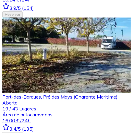
3.9
/5
(
154
)
Reservar
Port-des-Barques, Pré des Mays (Charente Maritime)
Aberta
19
/
43
Lugares
Área de autocaravanas
16,00 €
/24h
3.4
/5
(
135
)