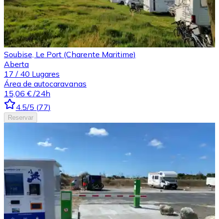
Soubise, Le Port (Charente Maritime)
Aberta
17
/
40
Lugares
Área de autocaravanas
15,06 €
/24h
4.5
/5
(
77
)
Reservar