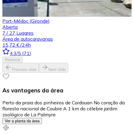
Port-Médoc (Gironde)
Aberta
7
/
27
Lugares
Área de autocaravanas
15,72 €
/24h
4.3
/5
(
71
)
Reservar
Previous slide
Next slide
As vantagens da área
Perto da praia dos pinheiros de Cordouan No coração da
floresta nacional de Coubre A 1 km do célebre jardim
zoológico de La Palmyre
Ver a planta da área