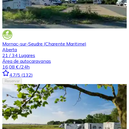
Mornac-sur-Seudre (Charente Maritime)
Aberta
21
/
34
Lugares
Área de autocaravanas
16,08 €
/24h
4.7
/5
(
132
)
Reservar