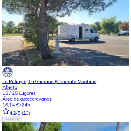
La Palmyre, La Garenne (Charente Maritime)
Aberta
15
/
25
Lugares
Área de autocaravanas
16,14 €
/24h
4.2
/5
(
23
)
Reservar