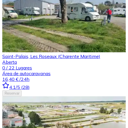
Saint-Palais, Les Roseaux (Charente Maritime)
Aberta
0
/
22
Lugares
Área de autocaravanas
16,40 €
/24h
4.1
/5
(
28
)
Reservar