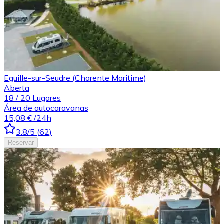
Eguille-sur-Seudre (Charente Maritime)
Aberta
18
/
20
Lugares
Área de autocaravanas
15,08 €
/24h
3.8
/5
(
62
)
Reservar