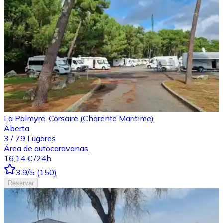
La Palmyre, Corsaire (Charente Maritime)
Aberta
3
/
79
Lugares
Área de autocaravanas
16,14 €
/24h
3.9
/5
(
150
)
Reservar