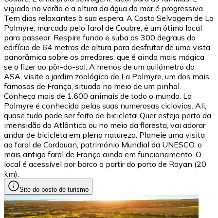
vigiada no verão e a altura da água do mar é progressiva.
Tem dias relaxantes à sua espera. A Costa Selvagem de La
Palmyre, marcada pelo farol de Coubre, é um ótimo local
para passear. Respire fundo e suba os 300 degraus do
edifício de 64 metros de altura para desfrutar de uma vista
panorâmica sobre os arredores, que é ainda mais mágica
se o fizer ao pôr-do-sol. A menos de um quilómetro da
ASA, visite o jardim zoológico de La Palmyre, um dos mais
famosos de França, situado no meio de um pinhal.
Conheça mais de 1.600 animais de todo o mundo. La
Palmyre é conhecida pelas suas numerosas ciclovias. Ali,
quase tudo pode ser feito de bicicleta! Quer esteja perto da
imensidão do Atlântico ou no meio da floresta, vai adorar
andar de bicicleta em plena natureza. Planeie uma visita
ao farol de Cordouan, património Mundial da UNESCO, o
mais antigo farol de França ainda em funcionamento. O
local é acessível por barco a partir do porto de Royan (20
km).
Site do posto de turismo