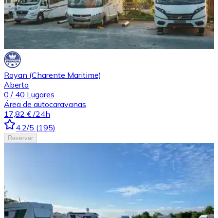
Royan (Charente Maritime)
Aberta
0
/
40
Lugares
Área de autocaravanas
17,82 €
/24h
4.2
/5
(
195
)
Reservar