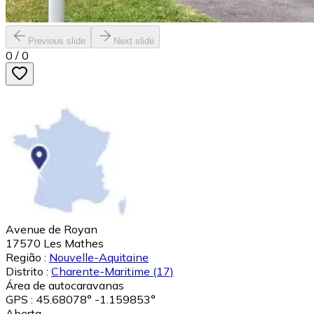
Previous slide
Next slide
0
/
0
Avenue de Royan
17570
Les Mathes
Região :
Nouvelle-Aquitaine
Distrito :
Charente-Maritime
(17)
Área de autocaravanas
GPS : 45.68078° -1.159853°
Aberta