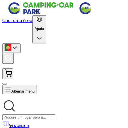
Criar uma área
Ajuda
Alternar menu
Ver mapa
Início