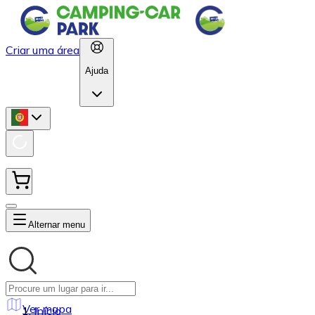
Criar uma área
Ajuda
Alternar menu
Ver mapa
Início