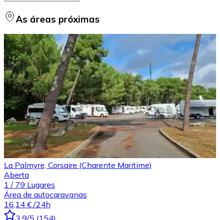
As áreas próximas
La Palmyre, Corsaire (Charente Maritime)
Aberta
1
/
79
Lugares
Área de autocaravanas
16,14 €
/24h
3.9
/5
(
154
)