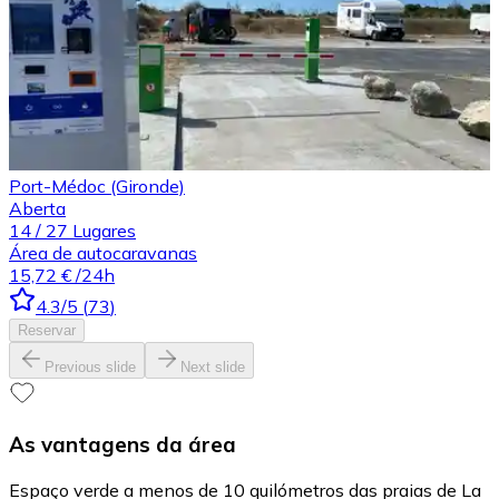
Port-Médoc (Gironde)
Aberta
14
/
27
Lugares
Área de autocaravanas
15,72 €
/24h
4.3
/5
(
73
)
Reservar
Previous slide
Next slide
As vantagens da área
Espaço verde a menos de 10 quilómetros das praias de La