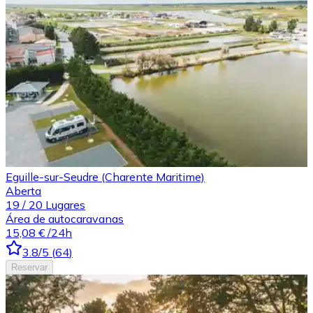
Eguille-sur-Seudre (Charente Maritime)
Aberta
19
/
20
Lugares
Área de autocaravanas
15,08 €
/24h
3.8
/5
(
64
)
Reservar