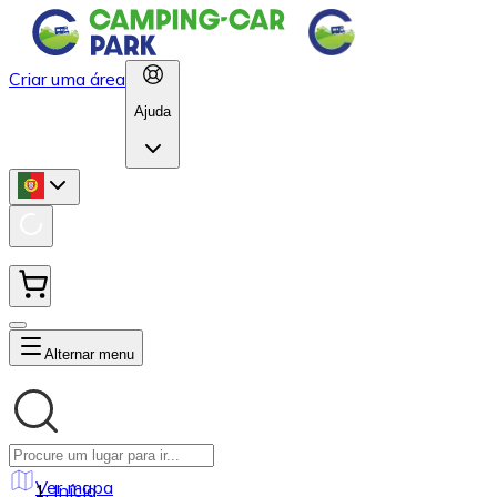
Criar uma área
Ajuda
Alternar menu
Ver mapa
Início