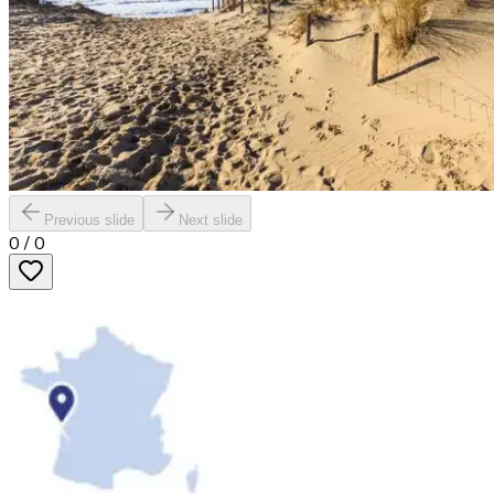
Previous slide
Next slide
0
/
0