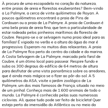
À procura de uma escapadela no coração da natureza,
entre praias de areia e florestas exuberantes? Bem-vindo
a La Palmyre, a cerca de vinte quilómetros de Royan. A
poucos quilómetros encontrará a praia de Pins de
Cordouan ou a praia de La Palmyre. A praia de Cordouan é
uma bela praia de areia fina, que tem a particularidade de
estar rodeada pelos pinheiros marítimos da floresta de
Coubre. Respira-se o ar selvagem numa praia ideal para as
famílias! É vigiada no verão e a altura da água do mar é
progressiva. Esperam-no muitos dias relaxantes. A praia
de La Palmyre fica perto do centro da cidade e da marina.
A Costa Selvagem de La Palmyre, marcada pelo farol de
Coubre, é um ótimo local para passear. Respire fundo e
suba os 300 degraus do edifício de 64 metros de altura
para desfrutar de uma vista panorâmica sobre os arredores,
que é ainda mais mágica se o fizer ao pôr-do-sol. A 5
quilómetros da ASA, visite o jardim zoológico de La
Palmyre, um dos mais famosos de França, situado no meio
de um pinhal. Conheça mais de 1.600 animais de todo o
mundo. La Palmyre é conhecida pelas suas numerosas
ciclovias. Ali, quase tudo pode ser feito de bicicleta! Quer
esteja perto da imensidão do Atlântico ou no meio da