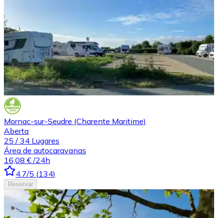
Mornac-sur-Seudre (Charente Maritime)
Aberta
25
/
34
Lugares
Área de autocaravanas
16,08 €
/24h
4.7
/5
(
134
)
Reservar