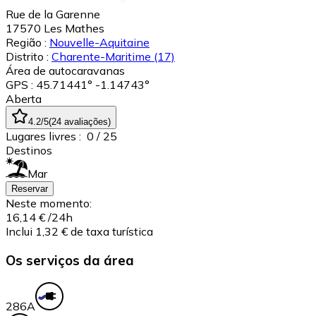
Rue de la Garenne
17570
Les Mathes
Região :
Nouvelle-Aquitaine
Distrito :
Charente-Maritime
(17)
Área de autocaravanas
GPS : 45.71441° -1.14743°
Aberta
4.2
/5
(
24
avaliações
)
Lugares livres :
0
/ 25
Destinos
Mar
Reservar
Neste momento:
16,14 €
/24h
Inclui 1,32 € de taxa turística
Os serviços da área
28
6A