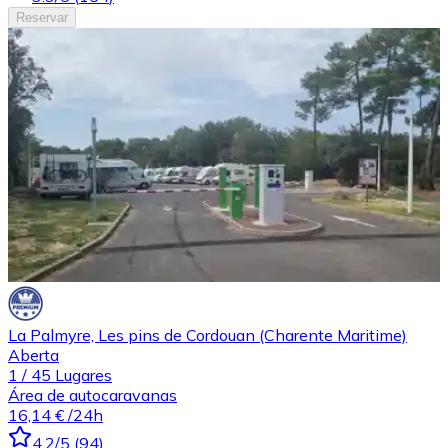
Reservar
La Palmyre, Les pins de Cordouan (Charente Maritime)
Aberta
1
/
45
Lugares
Área de autocaravanas
16,14 €
/24h
4.2
/5
(
94
)