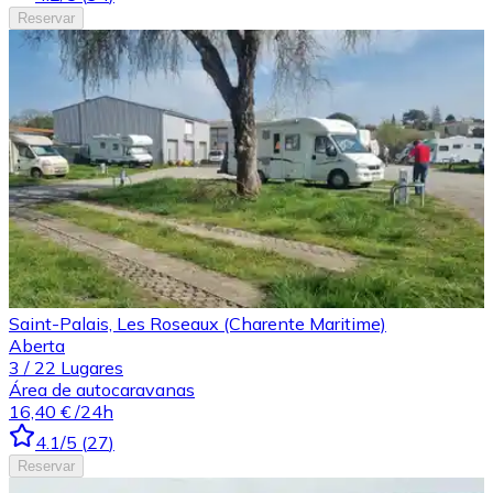
Reservar
Saint-Palais, Les Roseaux (Charente Maritime)
Aberta
3
/
22
Lugares
Área de autocaravanas
16,40 €
/24h
4.1
/5
(
27
)
Reservar