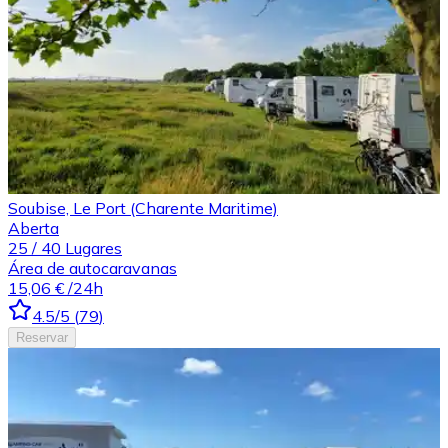
Soubise, Le Port (Charente Maritime)
Aberta
25
/
40
Lugares
Área de autocaravanas
15,06 €
/24h
4.5
/5
(
79
)
Reservar