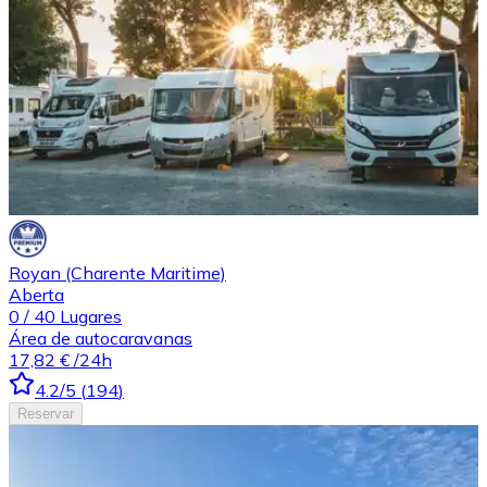
Royan (Charente Maritime)
Aberta
0
/
40
Lugares
Área de autocaravanas
17,82 €
/24h
4.2
/5
(
194
)
Reservar