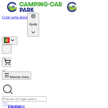
Criar uma área
Ajuda
Alternar menu
Ver mapa
Início