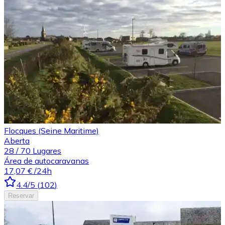
Flocques (Seine Maritime)
Aberta
28
/
70
Lugares
Área de autocaravanas
17,07 €
/24h
4.4
/5
(
102
)
Reservar