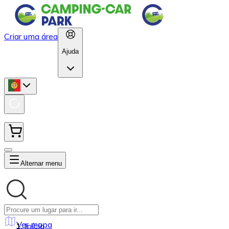
Criar uma área
Ajuda
Alternar menu
Ver mapa
Início