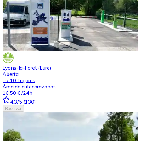
Lyons-la-Forêt (Eure)
Aberta
0
/
10
Lugares
Área de autocaravanas
16,50 €
/24h
4.3
/5
(
130
)
Reservar