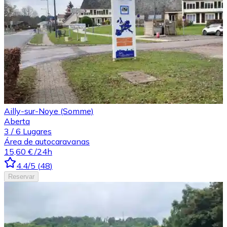
Ailly-sur-Noye (Somme)
Aberta
3
/
6
Lugares
Área de autocaravanas
15,60 €
/24h
4.4
/5
(
48
)
Reservar