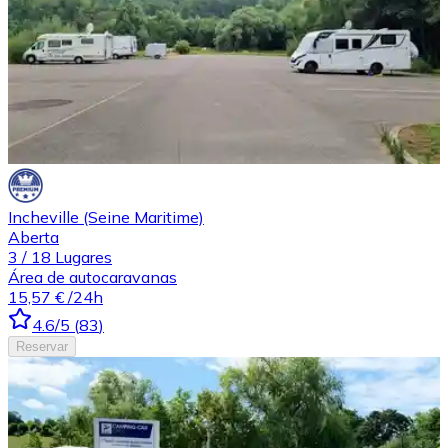
Incheville (Seine Maritime)
Aberta
3
/
18
Lugares
Área de autocaravanas
15,57 €
/24h
4.6
/5
(
83
)
Reservar