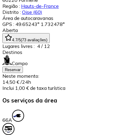
60220
Formerie
Região :
Hauts-de-France
Distrito :
Oise
(60)
Área de autocaravanas
GPS : 49.65243° 1.732478°
Aberta
4.7
/5
(
73
avaliações
)
Lugares livres :
4
/ 12
Destinos
Campo
Reservar
Neste momento:
14,50 €
/24h
Inclui 1,00 € de taxa turística
Os serviços da área
6
6A