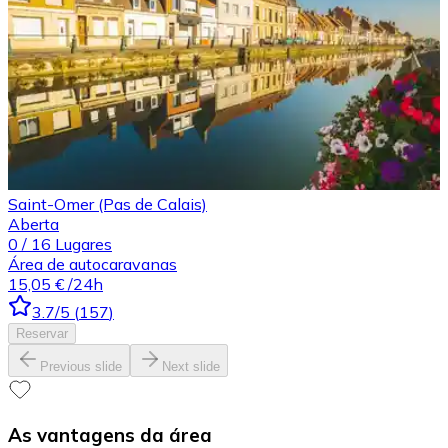
Saint-Omer (Pas de Calais)
Aberta
0
/
16
Lugares
Área de autocaravanas
15,05 €
/24h
3.7
/5
(
157
)
Reservar
Previous slide
Next slide
As vantagens da área