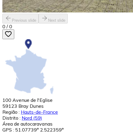
Previous slide
Next slide
0
/
0
100 Avenue de l'Eglise
59123
Bray Dunes
Região :
Hauts-de-France
Distrito :
Nord
(59)
Área de autocaravanas
GPS : 51.07739° 2.522359°