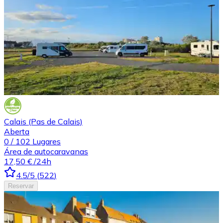
Calais (Pas de Calais)
Aberta
0
/
102
Lugares
Área de autocaravanas
17,50 €
/24h
4.5
/5
(
522
)
Reservar