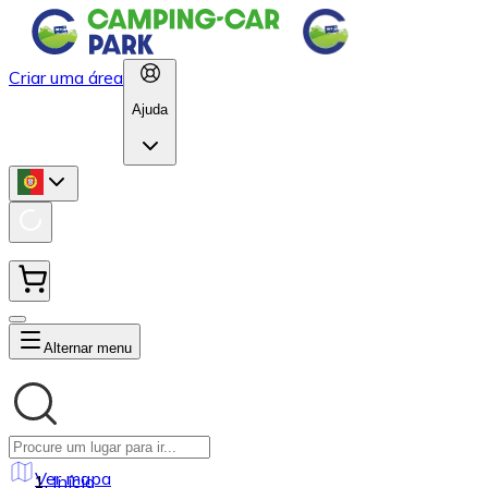
Criar uma área
Ajuda
Alternar menu
Ver mapa
Início