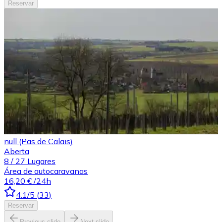
Reservar
null (Pas de Calais)
Aberta
8
/
27
Lugares
Área de autocaravanas
16,20 €
/24h
4.1
/5
(
33
)
Reservar
Previous slide
Next slide