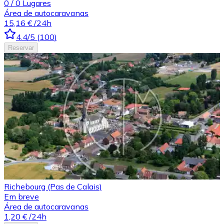
0
/
0
Lugares
Área de autocaravanas
15,16 €
/24h
4.4
/5
(
100
)
Reservar
Richebourg (Pas de Calais)
Em breve
Área de autocaravanas
1,20 €
/24h