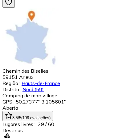
Chemin des Biselles
59151
Arleux
Região :
Hauts-de-France
Distrito :
Nord
(59)
Camping de mon village
GPS : 50.27377° 3.105601°
Aberta
3.5
/5
(
196
avaliações
)
Lugares livres :
29
/ 60
Destinos