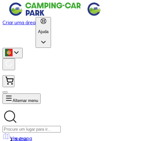
Criar uma área
Ajuda
Alternar menu
Ver mapa
Início