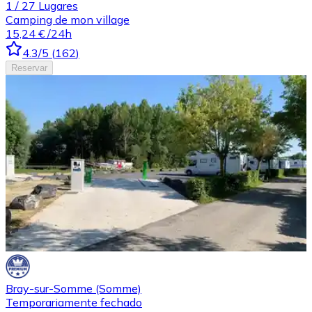
1
/
27
Lugares
Camping de mon village
15,24 €
/24h
4.3
/5
(
162
)
Reservar
Bray-sur-Somme (Somme)
Temporariamente fechado