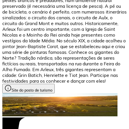
peixes brancos e predadores, num ambiente natural
preservado (é necessária uma licença de pesca). A pé ou
de bicicleta, o cenário é perfeito, com numerosos itinerários
sinalizados: o circuito dos canais, o circuito de Aulx, o
circuito do Grand Mont e muitos outros. Historicamente,
Arleux foi um centro importante, com a Igreja de Saint
Nicolas e o Moinho do Rei ainda hoje presentes como
vestígios da Idade Média. No século XIX, a cidade acolheu o
pintor Jean-Baptiste Corot, que se estabeleceu aqui e criou
uma série de pinturas famosas. Conhece os gigantes do
Norte? Tradição nórdica, são representações de seres
fictícios ou reais, transportados na rua durante a Feira do
Alho Fumado. Em Arleux, três gigantes representam a
cidade: Grin Batich, Henriette e Tiot Jean. Participe nas
festividades para os conhecer e dançar com eles!
Site do posto de turismo