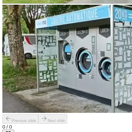
Previous slide
Next slide
0
/
0