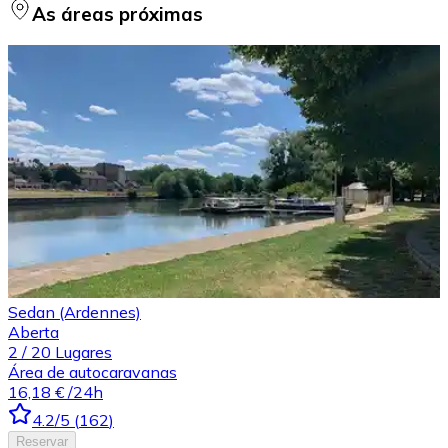
As áreas próximas
Sedan (Ardennes)
Aberta
2
/
20
Lugares
Área de autocaravanas
16,18 €
/24h
4.2
/5
(
162
)
Reservar