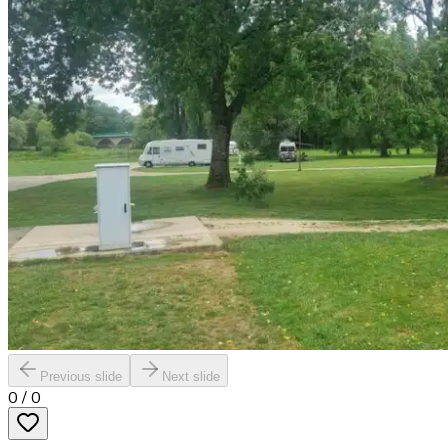
Previous slide
Next slide
0
/
0