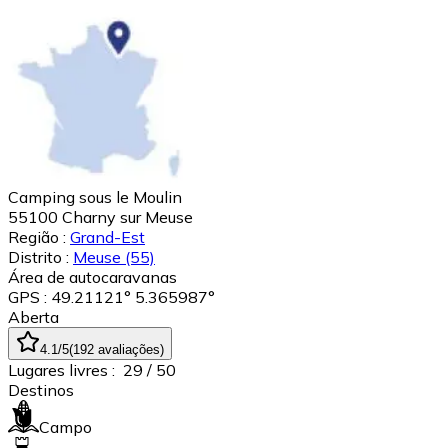
Camping sous le Moulin
55100
Charny sur Meuse
Região :
Grand-Est
Distrito :
Meuse
(55)
Área de autocaravanas
GPS : 49.21121° 5.365987°
Aberta
4.1
/5
(
192
avaliações
)
Lugares livres :
29
/ 50
Destinos
Campo