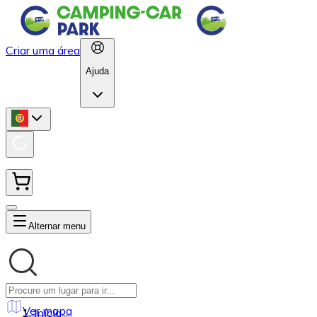
Criar uma área
Ajuda
Alternar menu
Ver mapa
Início