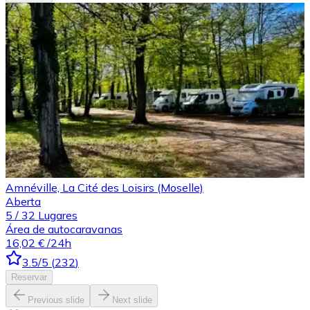
Amnéville, La Cité des Loisirs (Moselle)
Aberta
5
/
32
Lugares
Área de autocaravanas
16,02 €
/24h
3.5
/5
(
232
)
Reservar
Previous slide
Next slide