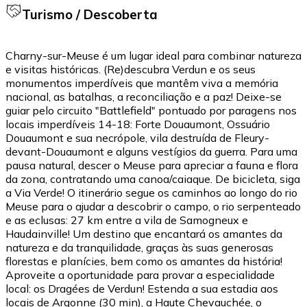
Turismo / Descoberta
Charny-sur-Meuse é um lugar ideal para combinar natureza
e visitas históricas. (Re)descubra Verdun e os seus
monumentos imperdíveis que mantêm viva a memória
nacional, as batalhas, a reconciliação e a paz! Deixe-se
guiar pelo circuito "Battlefield" pontuado por paragens nos
locais imperdíveis 14-18: Forte Douaumont, Ossuário
Douaumont e sua necrópole, vila destruída de Fleury-
devant-Douaumont e alguns vestígios da guerra. Para uma
pausa natural, descer o Meuse para apreciar a fauna e flora
da zona, contratando uma canoa/caiaque. De bicicleta, siga
a Via Verde! O itinerário segue os caminhos ao longo do rio
Meuse para o ajudar a descobrir o campo, o rio serpenteado
e as eclusas: 27 km entre a vila de Samogneux e
Haudainville! Um destino que encantará os amantes da
natureza e da tranquilidade, graças às suas generosas
florestas e planícies, bem como os amantes da história!
Aproveite a oportunidade para provar a especialidade
local: os Dragées de Verdun! Estenda a sua estadia aos
locais de Argonne (30 min), a Haute Chevauchée, o