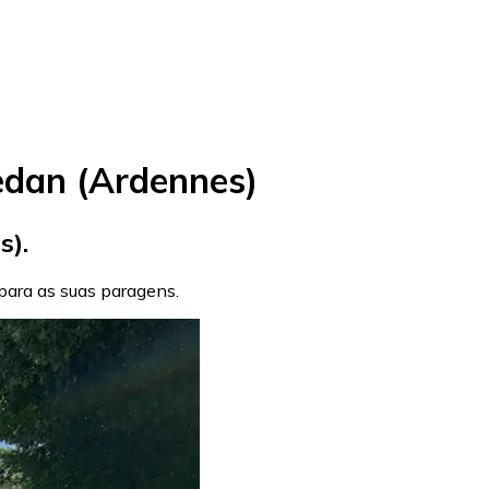
edan (Ardennes)
s).
s para as suas paragens.