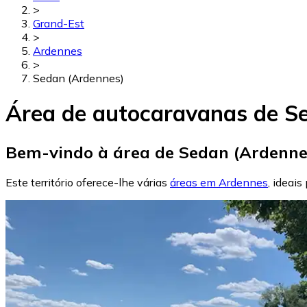
>
Grand-Est
>
Ardennes
>
Sedan (Ardennes)
Área de autocaravanas de S
Bem-vindo à área de Sedan (Ardenne
Este território oferece-lhe várias
áreas em Ardennes
, ideai