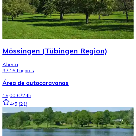
Mössingen (Tübingen Region)
Aberta
9
/
16
Lugares
Área de autocaravanas
15,00 €
/24h
4
/5
(
21
)