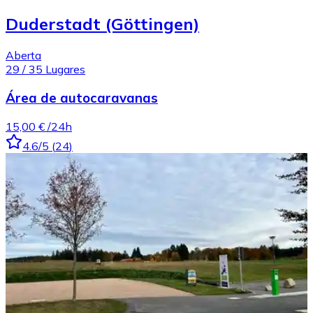
Duderstadt (Göttingen)
Aberta
29
/
35
Lugares
Área de autocaravanas
15,00 €
/24h
4.6
/5
(
24
)