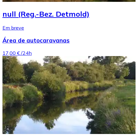
null (Reg.-Bez. Detmold)
Em breve
Área de autocaravanas
17,00 €
/24h