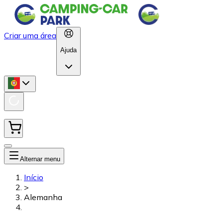
Criar uma área
Ajuda
Alternar menu
Início
>
Alemanha