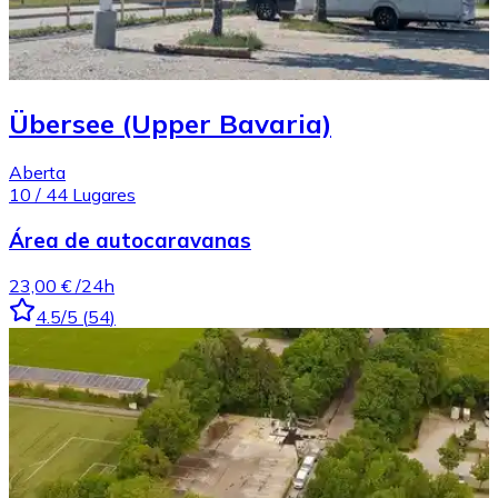
Übersee (Upper Bavaria)
Aberta
10
/
44
Lugares
Área de autocaravanas
23,00 €
/24h
4.5
/5
(
54
)