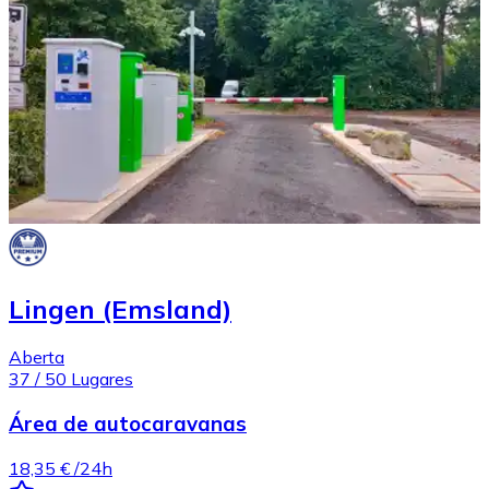
Lingen (Emsland)
Aberta
37
/
50
Lugares
Área de autocaravanas
18,35 €
/24h