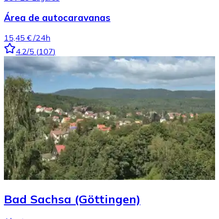
Área de autocaravanas
15,45 €
/24h
4.2
/5
(
107
)
Bad Sachsa (Göttingen)