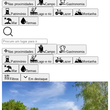
Nas proximidades
Campo
Gastronomia
Património
Lago e rio
Lazer
Montanha
Mar
Termas
Nas proximidades
Campo
Gastronomia
Património
Lago e rio
Lazer
Montanha
Mar
Termas
Filtros
Em destaque