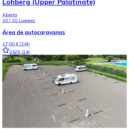
Lohberg (Upper Palatinate)
Aberta
20
/
20
Lugares
Área de autocaravanas
17,00 €
/24h
3.6
/5
(
14
)