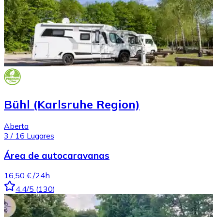
Bühl (Karlsruhe Region)
Aberta
3
/
16
Lugares
Área de autocaravanas
16,50 €
/24h
4.4
/5
(
130
)