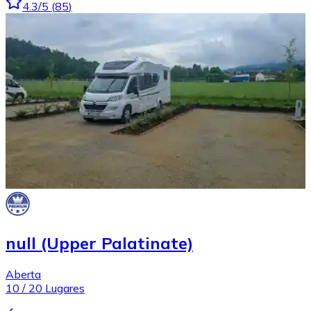
4.3
/5
(
85
)
null (Upper Palatinate)
Aberta
10
/
20
Lugares