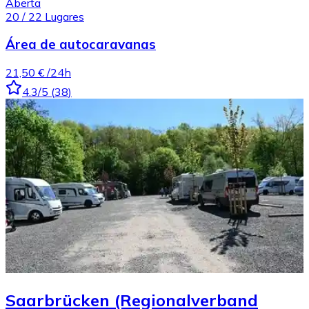
Aberta
20
/
22
Lugares
Área de autocaravanas
21,50 €
/24h
4.3
/5
(
38
)
Saarbrücken (Regionalverband