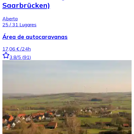
Saarbrücken)
Aberta
25
/
31
Lugares
Área de autocaravanas
17,06 €
/24h
3.8
/5
(
91
)