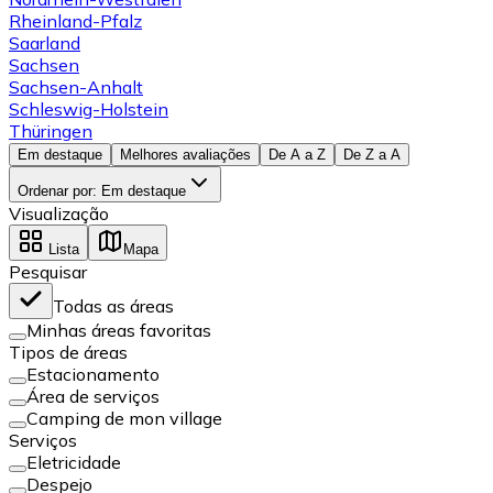
Rheinland-Pfalz
Saarland
Sachsen
Sachsen-Anhalt
Schleswig-Holstein
Thüringen
Em destaque
Melhores avaliações
De A a Z
De Z a A
Ordenar por
:
Em destaque
Visualização
Lista
Mapa
Pesquisar
Todas as áreas
Minhas áreas favoritas
Tipos de áreas
Estacionamento
Área de serviços
Camping de mon village
Serviços
Eletricidade
Despejo