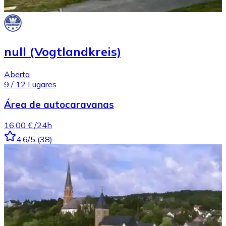
null (Vogtlandkreis)
Aberta
9
/
12
Lugares
Área de autocaravanas
16,00 €
/24h
4.6
/5
(
38
)