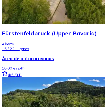
Fürstenfeldbruck (Upper Bavaria)
Aberta
15
/
22
Lugares
Área de autocaravanas
16,00 €
/24h
4
/5
(
31
)