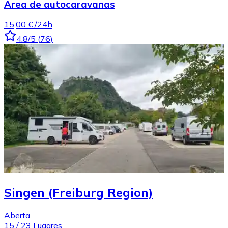
Área de autocaravanas
15,00 €
/24h
4.8
/5
(
76
)
Singen (Freiburg Region)
Aberta
15
/
23
Lugares