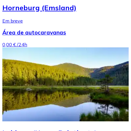
Horneburg (Emsland)
Em breve
Área de autocaravanas
0,00 €
/24h