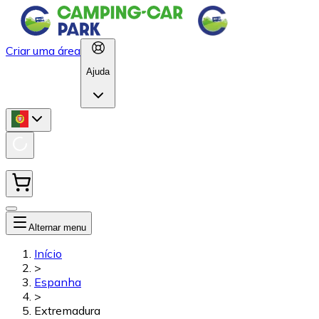
Criar uma área
Ajuda
Alternar menu
Início
>
Espanha
>
Extremadura