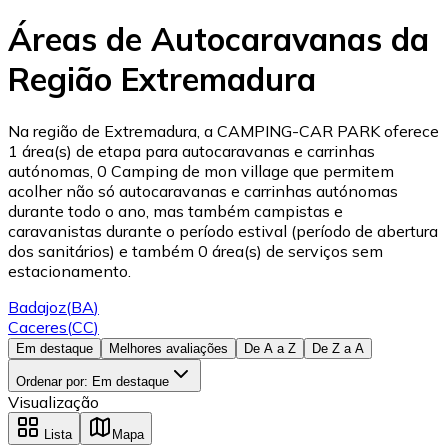
Áreas de Autocaravanas da
Região Extremadura
Na região de Extremadura, a CAMPING-CAR PARK oferece
1 área(s) de etapa para autocaravanas e carrinhas
autónomas, 0 Camping de mon village que permitem
acolher não só autocaravanas e carrinhas autónomas
durante todo o ano, mas também campistas e
caravanistas durante o período estival (período de abertura
dos sanitários) e também 0 área(s) de serviços sem
estacionamento.
Badajoz
(
BA
)
Caceres
(
CC
)
Em destaque
Melhores avaliações
De A a Z
De Z a A
Ordenar por
:
Em destaque
Visualização
Lista
Mapa