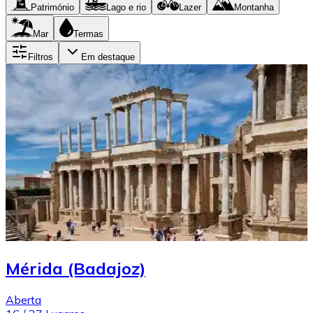
Património
Lago e rio
Lazer
Montanha
Mar
Termas
Filtros
Em destaque
Mérida (Badajoz)
Aberta