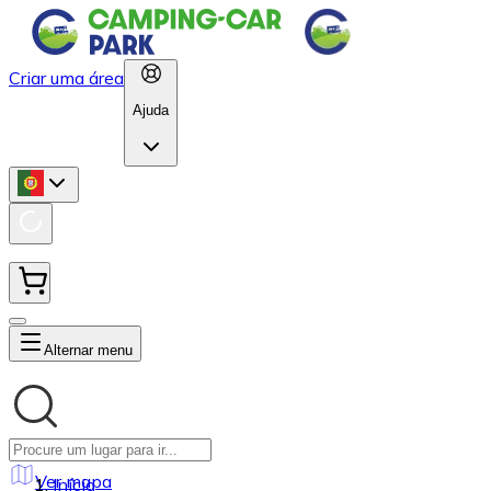
Criar uma área
Ajuda
Alternar menu
Ver mapa
Início