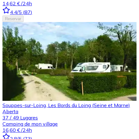
14,62 €
/24h
4.4
/5
(
87
)
Reservar
Souppes-sur-Loing, Les Bords du Loing (Seine et Marne)
Aberta
37
/
49
Lugares
Camping de mon village
16,60 €
/24h
2.8
/5
(
73
)