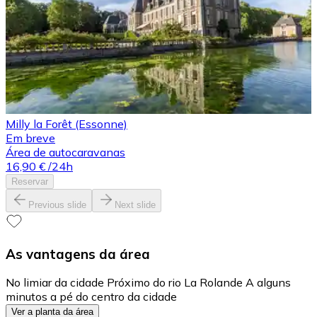
Milly la Forêt (Essonne)
Em breve
Área de autocaravanas
16,90 €
/24h
Reservar
Previous slide
Next slide
As vantagens da área
No limiar da cidade Próximo do rio La Rolande A alguns
minutos a pé do centro da cidade
Ver a planta da área