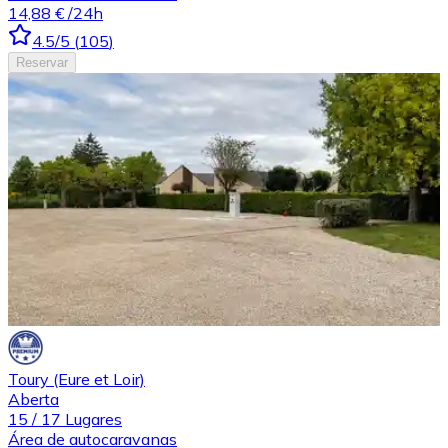
14,88 €
/24h
4.5
/5
(
105
)
Reservar
Toury (Eure et Loir)
Aberta
15
/
17
Lugares
Área de autocaravanas