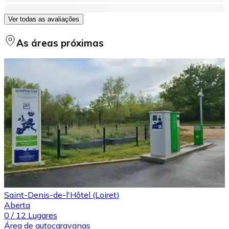
Ver todas as avaliações
As áreas próximas
Saint-Denis-de-l'Hôtel (Loiret)
Aberta
0
/
12
Lugares
Área de autocaravanas