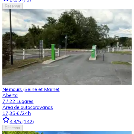
Reservar
Nemours (Seine et Marne)
Aberta
7
/
22
Lugares
Área de autocaravanas
17,35 €
/24h
4.4
/5
(
142
)
Reservar