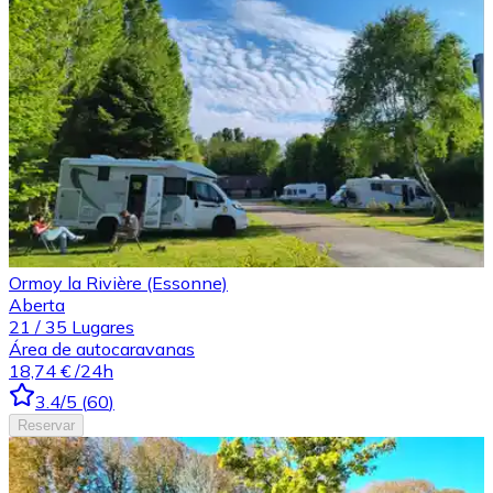
Ormoy la Rivière (Essonne)
Aberta
21
/
35
Lugares
Área de autocaravanas
18,74 €
/24h
3.4
/5
(
60
)
Reservar