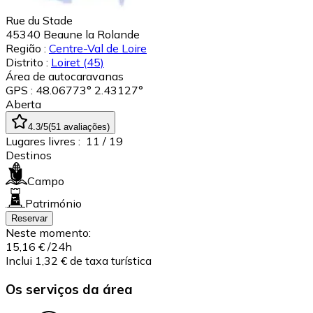
Rue du Stade
45340
Beaune la Rolande
Região :
Centre-Val de Loire
Distrito :
Loiret
(45)
Área de autocaravanas
GPS : 48.06773° 2.43127°
Aberta
4.3
/5
(
51
avaliações
)
Lugares livres :
11
/ 19
Destinos
Campo
Património
Reservar
Neste momento:
15,16 €
/24h
Inclui 1,32 € de taxa turística
Os serviços da área