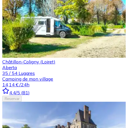
Châtillon-Coligny (Loiret)
Aberta
35
/
54
Lugares
Camping de mon village
14,14 €
/24h
4.4
/5
(
81
)
Reservar