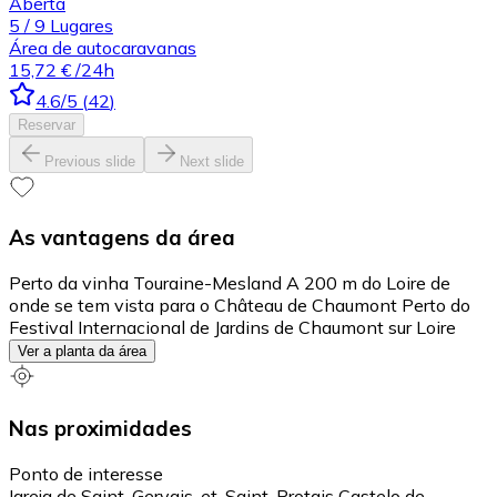
Aberta
5
/
9
Lugares
Área de autocaravanas
15,72 €
/24h
4.6
/5
(
42
)
Reservar
Previous slide
Next slide
As vantagens da área
Perto da vinha Touraine-Mesland A 200 m do Loire de
onde se tem vista para o Château de Chaumont Perto do
Festival Internacional de Jardins de Chaumont sur Loire
Ver a planta da área
Nas proximidades
Ponto de interesse
Igreja de Saint-Gervais-et-Saint-Protais Castelo de