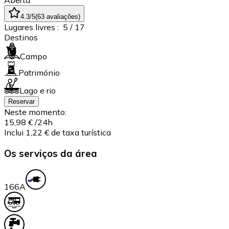
Aberta
4.3
/5
(
63
avaliações
)
Lugares livres :
5
/ 17
Destinos
Campo
Património
Lago e rio
Reservar
Neste momento:
15,98 €
/24h
Inclui 1,22 € de taxa turística
Os serviços da área
16
6A