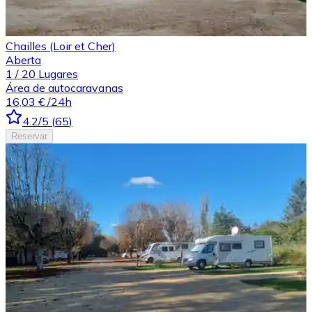
Chailles (Loir et Cher)
Aberta
1
/
20
Lugares
Área de autocaravanas
16,03 €
/24h
4.2
/5
(
65
)
Reservar