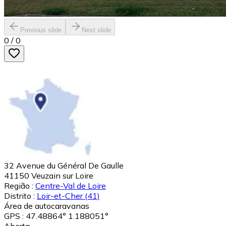
Previous slide
Next slide
0
/
0
32 Avenue du Général De Gaulle
41150
Veuzain sur Loire
Região :
Centre-Val de Loire
Distrito :
Loir-et-Cher
(41)
Área de autocaravanas
GPS : 47.48864° 1.188051°