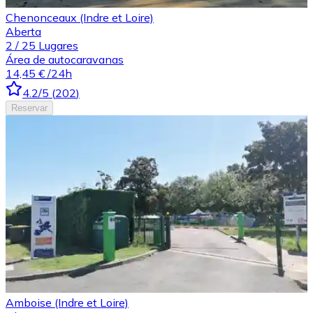
Chenonceaux (Indre et Loire)
Aberta
2
/
25
Lugares
Área de autocaravanas
14,45 €
/24h
4.2
/5
(
202
)
Reservar
Amboise (Indre et Loire)