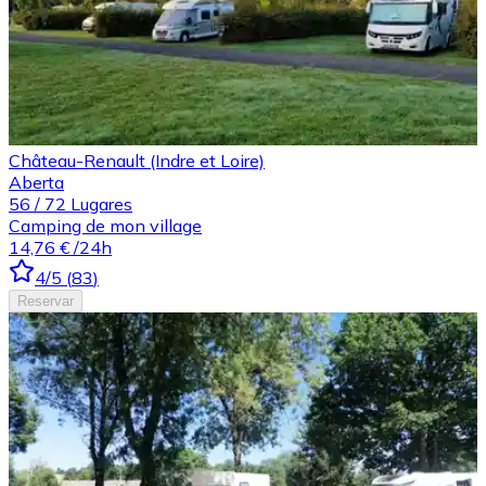
Château-Renault (Indre et Loire)
Aberta
56
/
72
Lugares
Camping de mon village
14,76 €
/24h
4
/5
(
83
)
Reservar