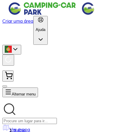
Criar uma área
Ajuda
Alternar menu
Ver mapa
Início