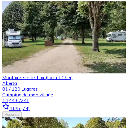
Montoire-sur-le-Loir (Loir et Cher)
Aberta
81
/
120
Lugares
Camping de mon village
14,44 €
/24h
4.6
/5
(
74
)
Reservar