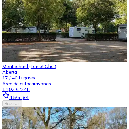
Montrichard (Loir et Cher)
Aberta
17
/
40
Lugares
Área de autocaravanas
14,92 €
/24h
4.5
/5
(
84
)
Reservar