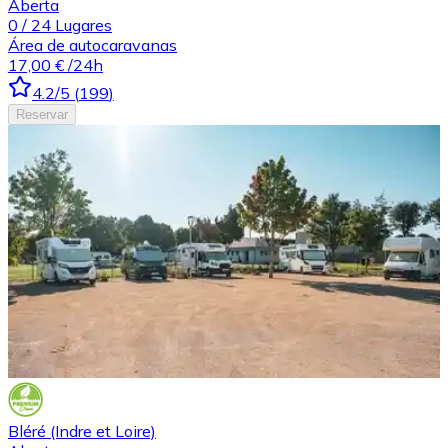
Aberta
0
/
24
Lugares
Área de autocaravanas
17,00 €
/24h
4.2
/5
(
199
)
Reservar
Bléré (Indre et Loire)