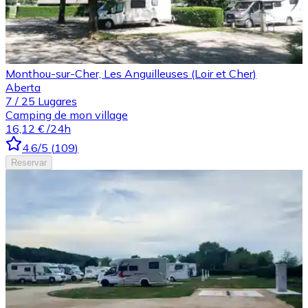
Monthou-sur-Cher, Les Anguilleuses (Loir et Cher)
Aberta
7
/
25
Lugares
Camping de mon village
16,12 €
/24h
4.6
/5
(
109
)
Reservar