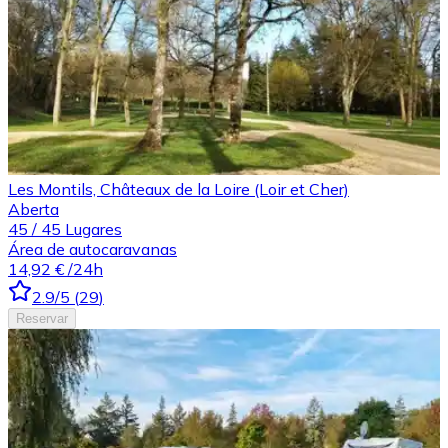
Les Montils, Châteaux de la Loire (Loir et Cher)
Aberta
45
/
45
Lugares
Área de autocaravanas
14,92 €
/24h
2.9
/5
(
29
)
Reservar