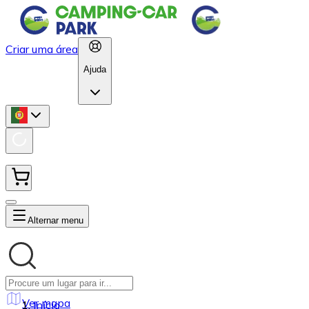
Criar uma área
Ajuda
Alternar menu
Ver mapa
Início