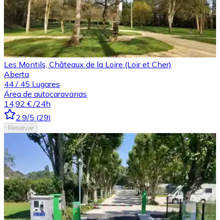
Les Montils, Châteaux de la Loire (Loir et Cher)
Aberta
44
/
45
Lugares
Área de autocaravanas
14,92 €
/24h
2.9
/5
(
29
)
Reservar