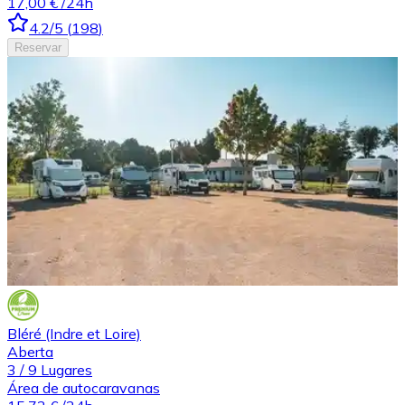
17,00 €
/24h
4.2
/5
(
198
)
Reservar
Bléré (Indre et Loire)
Aberta
3
/
9
Lugares
Área de autocaravanas