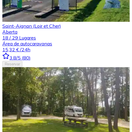
Saint-Aignan (Loir et Cher)
Aberta
18
/
29
Lugares
Área de autocaravanas
15,32 €
/24h
3.8
/5
(
80
)
Reservar