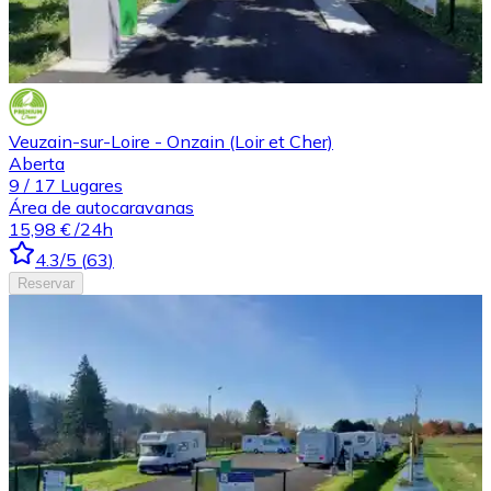
Veuzain-sur-Loire - Onzain (Loir et Cher)
Aberta
9
/
17
Lugares
Área de autocaravanas
15,98 €
/24h
4.3
/5
(
63
)
Reservar