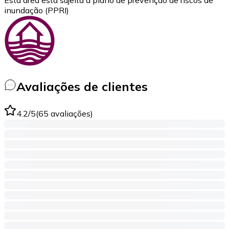
Esta área está sujeita a plano de prevenção de riscos de
inundação (PPRI)
Avaliações de clientes
4.2
/5
(
65
avaliações
)