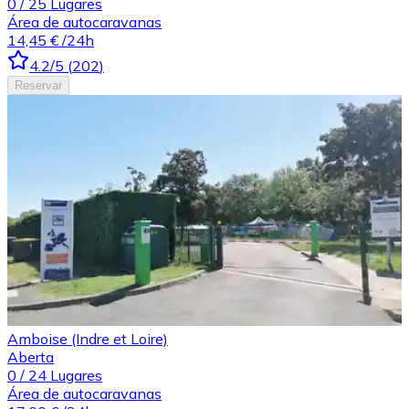
0
/
25
Lugares
Área de autocaravanas
14,45 €
/24h
4.2
/5
(
202
)
Reservar
Amboise (Indre et Loire)
Aberta
0
/
24
Lugares
Área de autocaravanas