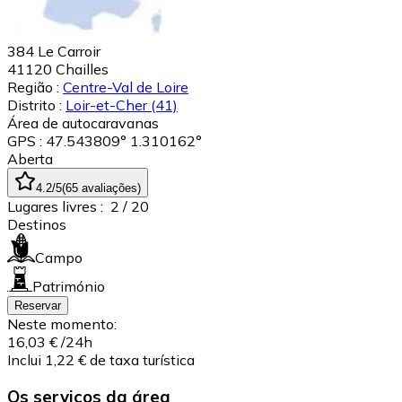
384 Le Carroir
41120
Chailles
Região :
Centre-Val de Loire
Distrito :
Loir-et-Cher
(41)
Área de autocaravanas
GPS : 47.543809° 1.310162°
Aberta
4.2
/5
(
65
avaliações
)
Lugares livres :
2
/ 20
Destinos
Campo
Património
Reservar
Neste momento:
16,03 €
/24h
Inclui 1,22 € de taxa turística
Os serviços da área