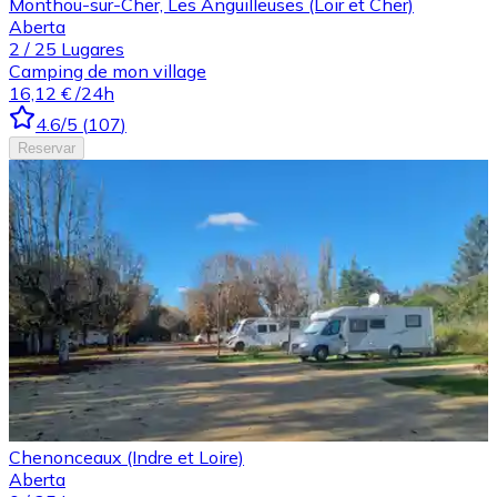
Monthou-sur-Cher, Les Anguilleuses (Loir et Cher)
Aberta
2
/
25
Lugares
Camping de mon village
16,12 €
/24h
4.6
/5
(
107
)
Reservar
Chenonceaux (Indre et Loire)
Aberta