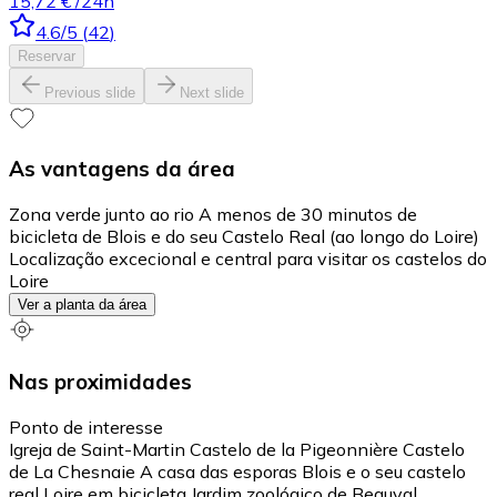
15,72 €
/24h
4.6
/5
(
42
)
Reservar
Previous slide
Next slide
As vantagens da área
Zona verde junto ao rio A menos de 30 minutos de
bicicleta de Blois e do seu Castelo Real (ao longo do Loire)
Localização excecional e central para visitar os castelos do
Loire
Ver a planta da área
Nas proximidades
Ponto de interesse
Igreja de Saint-Martin Castelo de la Pigeonnière Castelo
de La Chesnaie A casa das esporas Blois e o seu castelo
real Loire em bicicleta Jardim zoológico de Beauval