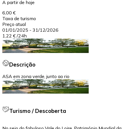
A partir de hoje
6,00 €
Taxa de turismo
Preço atual
01/01/2025
-
31/12/2026
1,22 €
/
24h
Descrição
ASA em zona verde, junto ao rio
Turismo / Descoberta
No seio do fabuloso Vale do Loire, Património Mundial da