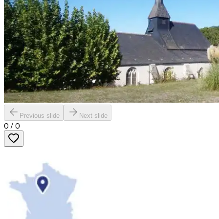
Previous slide
Next slide
0
/
0