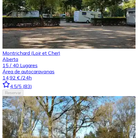
Montrichard (Loir et Cher)
Aberta
15
/
40
Lugares
Área de autocaravanas
14,92 €
/24h
4.5
/5
(
83
)
Reservar