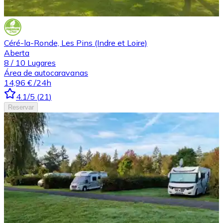
Céré-la-Ronde, Les Pins (Indre et Loire)
Aberta
8
/
10
Lugares
Área de autocaravanas
14,96 €
/24h
4.1
/5
(
21
)
Reservar