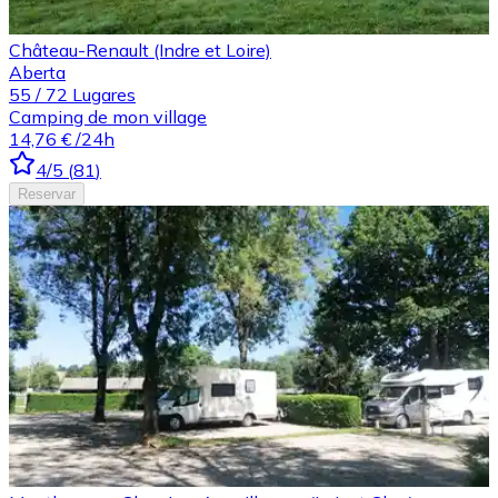
Château-Renault (Indre et Loire)
Aberta
55
/
72
Lugares
Camping de mon village
14,76 €
/24h
4
/5
(
81
)
Reservar