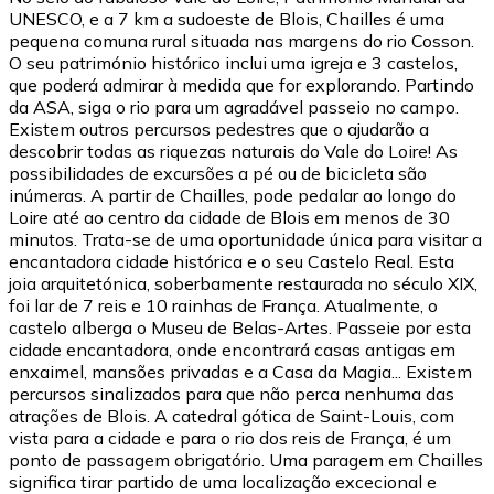
UNESCO, e a 7 km a sudoeste de Blois, Chailles é uma
pequena comuna rural situada nas margens do rio Cosson.
O seu património histórico inclui uma igreja e 3 castelos,
que poderá admirar à medida que for explorando. Partindo
da ASA, siga o rio para um agradável passeio no campo.
Existem outros percursos pedestres que o ajudarão a
descobrir todas as riquezas naturais do Vale do Loire! As
possibilidades de excursões a pé ou de bicicleta são
inúmeras. A partir de Chailles, pode pedalar ao longo do
Loire até ao centro da cidade de Blois em menos de 30
minutos. Trata-se de uma oportunidade única para visitar a
encantadora cidade histórica e o seu Castelo Real. Esta
joia arquitetónica, soberbamente restaurada no século XIX,
foi lar de 7 reis e 10 rainhas de França. Atualmente, o
castelo alberga o Museu de Belas-Artes. Passeie por esta
cidade encantadora, onde encontrará casas antigas em
enxaimel, mansões privadas e a Casa da Magia... Existem
percursos sinalizados para que não perca nenhuma das
atrações de Blois. A catedral gótica de Saint-Louis, com
vista para a cidade e para o rio dos reis de França, é um
ponto de passagem obrigatório. Uma paragem em Chailles
significa tirar partido de uma localização excecional e